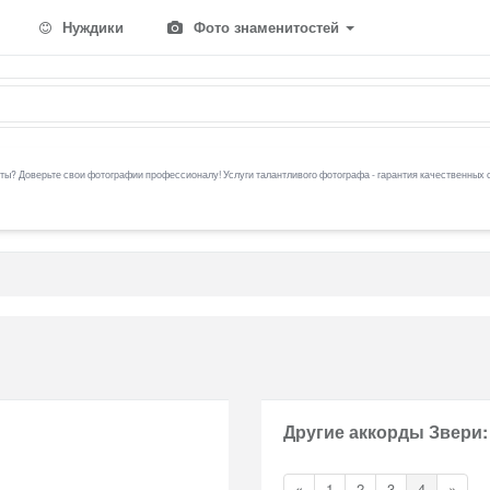
Нуждики
Фото знаменитостей
ы? Доверьте свои фотографии профессионалу! Услуги талантливого фотографа - гарантия качественных 
Другие аккорды Звери:
«
1
2
3
4
»