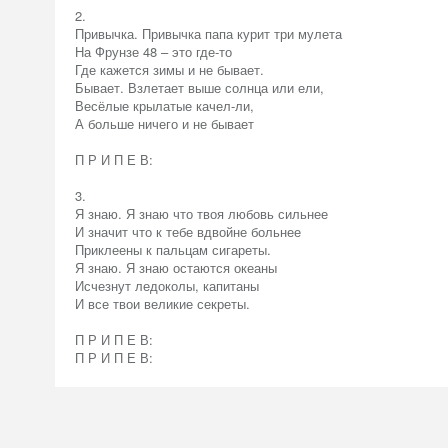
2.
Привычка. Привычка папа курит три мулета
На Фрунзе 48 – это где-то
Где кажется зимы и не бывает.
Бывает. Взлетает выше солнца или ели,
Весёлые крылатые качел-ли,
А больше ничего и не бывает
П Р И П Е В:
3.
Я знаю. Я знаю что твоя любовь сильнее
И значит что к тебе вдвойне больнее
Приклеены к пальцам сигареты.
Я знаю. Я знаю остаются океаны
Исчезнут ледоколы, капитаны
И все твои великие секреты.
П Р И П Е В:
П Р И П Е В: