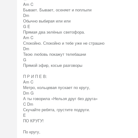
Am C
Бывает. Бывает, осеняет и поплыли
Dm
Обычно выбирая или или
G E
Прямая два зелёных светофора.
Am C
Спокойно. Спокойно и тебе уже не страшно
Dm
Твою любовь покажут телебашни
G
Прямой эфир, косые разговоры
П Р И П Е В:
Am C
Метро, кольцевая пускает по кругу,
Dm G
А ты говорила «Нельзя друг без друга»
C Dm
Скучайте ребята, грустите подруги.
E
ПО КРУГУ!
По кругу,