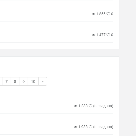
1,855
0
1,477
0
7
8
9
10
»
1,283
(не задано)
1,983
(не задано)