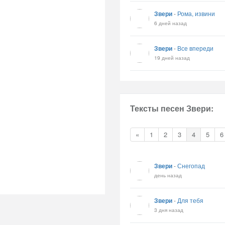
Звери
-
Рома, извини
6 дней назад
Звери
-
Все впереди
19 дней назад
Тексты песен Звери:
«
1
2
3
4
5
6
Звери
-
Снегопад
день назад
Звери
-
Для тебя
3 дня назад