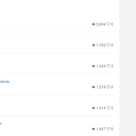
3,604
0
1,703
0
1,434
0
любовь
1,518
0
1,314
0
я
1,407
0