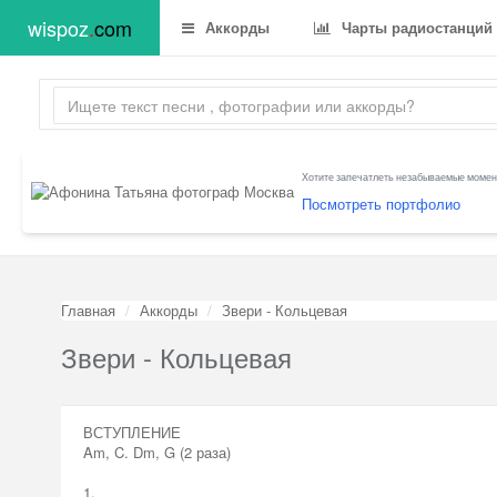
wispoz
.
com
Аккорды
Чарты радиостанций
Хотите запечатлеть незабываемые момент
Посмотреть портфолио
Главная
Аккорды
Звери - Кольцевая
Звери - Кольцевая
ВСТУПЛЕНИЕ
Am, C. Dm, G (2 раза)
1.