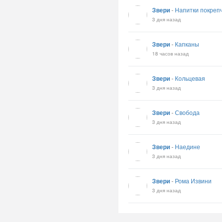
Звери
-
Напитки покреп
3 дня назад
Звери
-
Капканы
18 часов назад
Звери
-
Кольцевая
3 дня назад
Звери
-
Свобода
3 дня назад
Звери
-
Наедине
3 дня назад
Звери
-
Рома Извини
3 дня назад