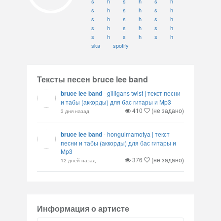
s
h
s
h
s
h
s
h
s
h
s
h
s
h
s
h
s
h
s
h
s
h
s
h
s
h
s
h
s
h
ska
spotify
Тексты песен bruce lee band
bruce lee band
-
gilligans twist | текст песни
и табы (аккорды) для бас гитары и Mp3
410
(не задано)
3 дня назад
bruce lee band
-
hongulmamotya | текст
песни и табы (аккорды) для бас гитары и
Mp3
376
(не задано)
12 дней назад
Информация о артисте