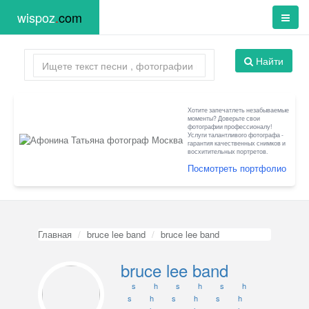
wispoz
.
com
Найти
Хотите запечатлеть незабываемые
моменты? Доверьте свои
фотографии профессионалу!
Услуги талантливого фотографа -
гарантия качественных снимков и
восхитительных портретов.
Посмотреть портфолио
Главная
bruce lee band
bruce lee band
bruce lee band
s
h
s
h
s
h
s
h
s
h
s
h