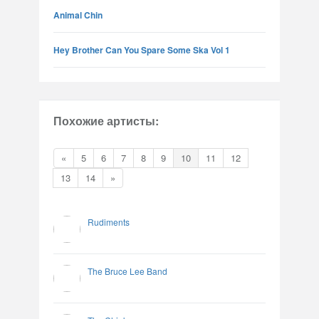
Animal Chin
Hey Brother Can You Spare Some Ska Vol 1
Похожие артисты:
«
5
6
7
8
9
10
11
12
13
14
»
Rudiments
The Bruce Lee Band