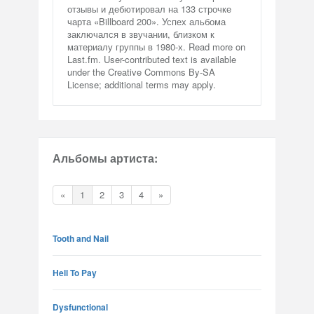
отзывы и дебютировал на 133 строчке
чарта «Billboard 200». Успех альбома
заключался в звучании, близком к
материалу группы в 1980-х. Read more on
Last.fm. User-contributed text is available
under the Creative Commons By-SA
License; additional terms may apply.
Альбомы артиста:
«
1
2
3
4
»
Tooth and Nail
Hell To Pay
Dysfunctional