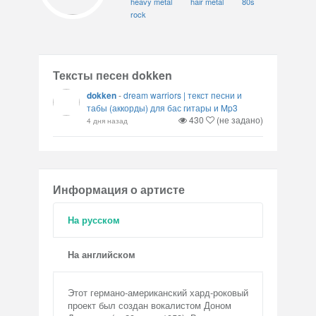
heavy metal
hair metal
80s
rock
Тексты песен dokken
dokken
-
dream warriors | текст песни и
табы (аккорды) для бас гитары и Mp3
430
(не задано)
4 дня назад
Информация о артисте
На русском
На английском
Этот германо-американский хард-роковый
проект был создан вокалистом Доном