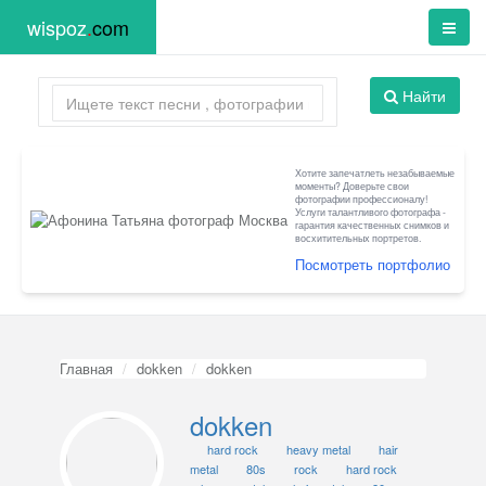
wispoz
.
com
Найти
Хотите запечатлеть незабываемые
моменты? Доверьте свои
фотографии профессионалу!
Услуги талантливого фотографа -
гарантия качественных снимков и
восхитительных портретов.
Посмотреть портфолио
Главная
dokken
dokken
dokken
hard rock
heavy metal
hair
metal
80s
rock
hard rock