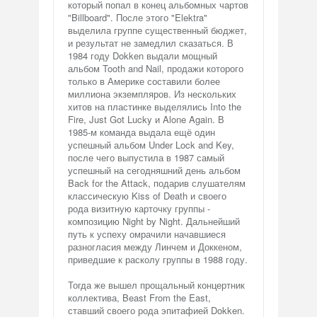
который попал в конец альбомных чартов
"Billboard". После этого "Elektra"
выделила группе существенный бюджет,
и результат не замедлил сказаться. В
1984 году Dokken выдали мощный
альбом Tooth and Nail, продажи которого
только в Америке составили более
миллиона экземпляров. Из нескольких
хитов на пластинке выделялись Into the
Fire, Just Got Lucky и Alone Again. В
1985-м команда выдала ещё один
успешный альбом Under Lock and Key,
после чего выпустила в 1987 самый
успешный на сегодняшний день альбом
Back for the Attack, подарив слушателям
классическую Kiss of Death и своего
рода визитную карточку группы -
композицию Night by Night. Дальнейший
путь к успеху омрачили начавшиеся
разногласия между Линчем и Доккеном,
приведшие к расколу группы в 1988 году.
Тогда же вышел прощальный концертник
коллектива, Beast From the East,
ставший своего рода эпитафией Dokken.