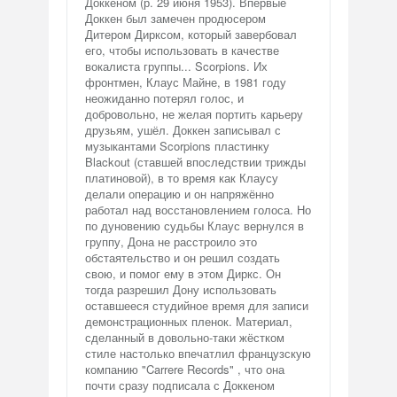
Доккеном (р. 29 июня 1953). Впервые
Доккен был замечен продюсером
Дитером Дирксом, который завербовал
его, чтобы использовать в качестве
вокалиста группы... Scorpions. Их
фронтмен, Клаус Майне, в 1981 году
неожиданно потерял голос, и
добровольно, не желая портить карьеру
друзьям, ушёл. Доккен записывал с
музыкантами Scorpions пластинку
Blackout (ставшей впоследствии трижды
платиновой), в то время как Клаусу
делали операцию и он напряжённо
работал над восстановлением голоса. Но
по дуновению судьбы Клаус вернулся в
группу, Дона не расстроило это
обстаятельство и он решил создать
свою, и помог ему в этом Диркс. Он
тогда разрешил Дону использовать
оставшееся студийное время для записи
демонстрационных пленок. Материал,
сделанный в довольно-таки жёстком
стиле настолько впечатлил французскую
компанию "Carrere Records" , что она
почти сразу подписала с Доккеном