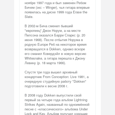
ноябре 1997 года и был заменен Ребом
Бичем (экс – Winger), чья гитара впервые
появилась на диске 1999 года Erase the
Slate.
В 2002-м Бича сменил бывший
"европеец" Джон Норум, а на месте
Пилсона оказался Барри Спаркс (р. 20
июня 1968). После отбытия Норума в
родную Europe Реб на некоторое время
возвращался в Dokken, однако вскоре
его сманил Ковердэйл в новую версию
Whitesnake, а гитара перешла к Джону
Левину (р. 18 марта 1966).
Спустя три года вышел архивный
концертник From Conception: Live 1981, а
очередную студийную работу "Dokken"
подготовили к весне 2008 г.
В 2008 году Dokken выпустили свой
первый за четыре года альбом Lightning
Strikes Again, названный по одноимённой
песне с «классического» альбома Under
Lock and Key. Альбом получил хорошие