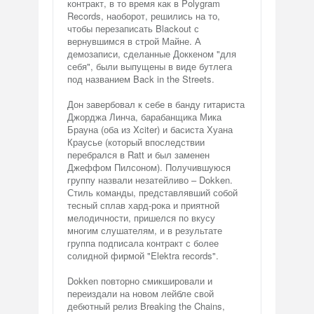
контракт, в то время как в Polygram
Records, наоборот, решились на то,
чтобы перезаписать Blackout с
вернувшимся в строй Майне. А
демозаписи, сделанные Доккеном "для
себя", были выпущены в виде бутлега
под названием Back in the Streets.
Дон завербовал к себе в банду гитариста
Джорджа Линча, барабанщика Мика
Брауна (оба из Xciter) и басиста Хуана
Краусье (который впоследствии
перебрался в Ratt и был заменен
Джеффом Пилсоном). Получившуюся
группу назвали незатейливо – Dokken.
Стиль команды, представлявший собой
тесный сплав хард-рока и приятной
мелодичности, пришелся по вкусу
многим слушателям, и в результате
группа подписала контракт с более
солидной фирмой "Elektra records".
Dokken повторно смикшировали и
переиздали на новом лейбле свой
дебютный релиз Breaking the Chains,