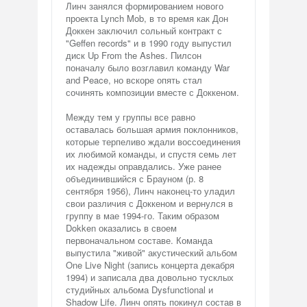
Линч занялся формированием нового
проекта Lynch Mob, в то время как Дон
Доккен заключил сольный контракт с
"Geffen records" и в 1990 году выпустил
диск Up From the Ashes. Пилсон
поначалу было возглавил команду War
and Peace, но вскоре опять стал
сочинять композиции вместе с Доккеном.
Между тем у группы все равно
оставалась большая армия поклонников,
которые терпеливо ждали воссоединения
их любимой команды, и спустя семь лет
их надежды оправдались. Уже ранее
объединившийся с Брауном (р. 8
сентября 1956), Линч наконец-то уладил
свои различия с Доккеном и вернулся в
группу в мае 1994-го. Таким образом
Dokken оказались в своем
первоначальном составе. Команда
выпустила "живой" акустический альбом
One Live Night (запись концерта декабря
1994) и записала два довольно тусклых
студийных альбома Dysfunctional и
Shadow Life. Линч опять покинул состав в