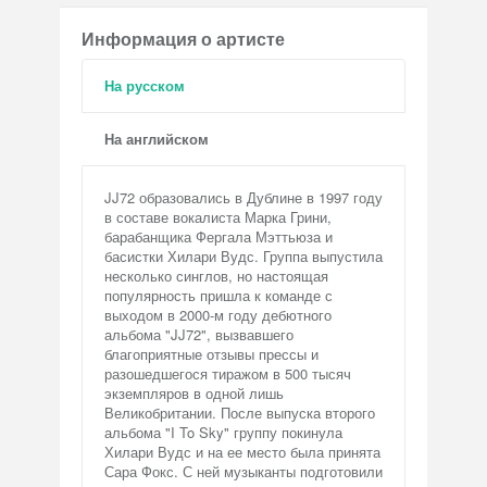
Информация о артисте
На русском
На английском
JJ72 образовались в Дублине в 1997 году
в составе вокалиста Марка Грини,
барабанщика Фергала Мэттьюза и
басистки Хилари Вудс. Группа выпустила
несколько синглов, но настоящая
популярность пришла к команде с
выходом в 2000-м году дебютного
альбома "JJ72", вызвавшего
благоприятные отзывы прессы и
разошедшегося тиражом в 500 тысяч
экземпляров в одной лишь
Великобритании. После выпуска второго
альбома "I To Sky" группу покинула
Хилари Вудс и на ее место была принята
Сара Фокс. С ней музыканты подготовили