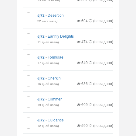
Jj72
-
Desertion
604
(не задано)
22 часа назад
Jj72
-
Earthly Delights
474
(не задано)
11 дней назад
Jj72
-
Formulae
549
(не задано)
17 дней назад
Jj72
-
Gherkin
636
(не задано)
16 дней назад
Jj72
-
Glimmer
609
(не задано)
19 дней назад
Jj72
-
Guidance
590
(не задано)
12 дней назад