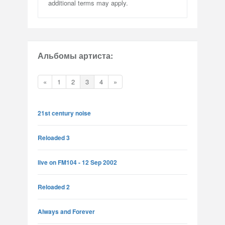
additional terms may apply.
Альбомы артиста:
«
1
2
3
4
»
21st century noise
Reloaded 3
live on FM104 - 12 Sep 2002
Reloaded 2
Always and Forever