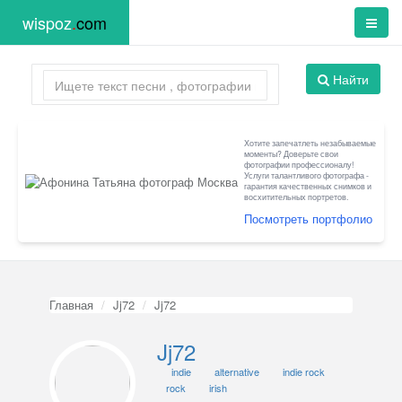
wispoz
.
com
Найти
Хотите запечатлеть незабываемые
моменты? Доверьте свои
фотографии профессионалу!
Услуги талантливого фотографа -
гарантия качественных снимков и
восхитительных портретов.
Посмотреть портфолио
Главная
Jj72
Jj72
Jj72
indie
alternative
indie rock
rock
irish