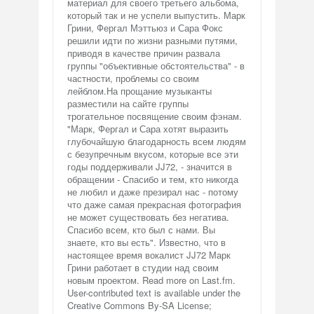
материал для своего третьего альбома,
который так и не успели выпустить. Марк
Грини, Фергал Мэттьюз и Сара Фокс
решили идти по жизни разными путями,
приводя в качестве причин развала
группы "объективные обстоятельства" - в
частности, проблемы со своим
лейблом.На прощание музыканты
разместили на сайте группы
трогательное посвящение своим фэнам.
"Марк, Фергал и Сара хотят выразить
глубочайшую благодарность всем людям
с безупречным вкусом, которые все эти
годы поддерживали JJ72, - значится в
обращении - Спасибо и тем, кто никогда
не любил и даже презирал нас - потому
что даже самая прекрасная фотография
не может существовать без негатива.
Спасибо всем, кто был с нами. Вы
знаете, кто вы есть". Известно, что в
настоящее время вокалист JJ72 Марк
Грини работает в студии над своим
новым проектом. Read more on Last.fm.
User-contributed text is available under the
Creative Commons By-SA License;