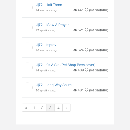
Jj72
-
Half Three
441
(не задано)
14 часов назад
Jj72
-
I Saw A Prayer
521
(не задано)
17 дней назад
Jj72
-
Improv
624
(не задано)
16 часов назад
Jj72
-
It`s A Sin (Pet Shop Boys cover)
409
(не задано)
14 дней назад
Jj72
-
Long Way South
481
(не задано)
20 дней назад
«
1
2
3
4
»