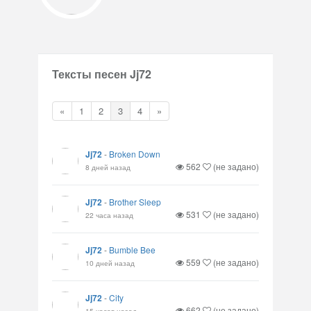
Тексты песен Jj72
«
1
2
3
4
»
Jj72
-
Broken Down
562
(не задано)
8 дней назад
Jj72
-
Brother Sleep
531
(не задано)
22 часа назад
Jj72
-
Bumble Bee
559
(не задано)
10 дней назад
Jj72
-
City
662
(не задано)
15 часов назад