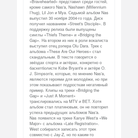
«Bravehearted» представил среди гостей,
кроме самого Nas'a, Nashawn (Millennium
I’hug), Lil Jon и Mya. Седьмой альбом Nas
выпустил 30 ноября 2004-го года. Диск
получил названием «Street's Disciple». В
поддержку релиза были выпущены
синглы «Thiefs Theme» и «Bridging the
Gap». На втором из них в роли вокалиста
выступил отец рэпера Olu Dara. Трек с
альбома «These Are Our Heroes» стал
скандальным. В тексте говорится о
звёздах спорта и актёрах, конкретно о
баскетболисте Kobe Bryant'e и актёре О.
J. Simpson'e, которые, по мнению Nas'a,
являются героями для молодёжи, но при
этом показывают подросткам негативный
пример. Клипы на треки «Bridging the
Gap» и «Just A Moment»
транслировались на MTV и BET. Хотя
альбом стал платиновым, он не повторил
успеха предыдущих альбомов Nas'a.
Nas появился на треке Каnуе West'a «We
Major» с альбома «Late Registration».
West собирался записать этот трек
совместно с Jay-Z, но по каким-то