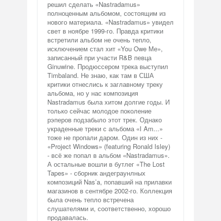
решил сделать «Nastradamus»
полноценным альбомом, состоящим из
нового материала. «Nastradamus» увидел
свет в ноябре 1999-го. Правда критики
встретили альбом не очень тепло,
исключением стал хит «You Owe Ме»,
записанный при участи R&B певца
Ginuwine. Продюссером трека выступил
Timbaland. Не знаю, как там в США
критики отнеслись к заглавному треку
альбома, но у нас композиция
Nastradamus была хитом долгие годы. И
только сейчас молодое поколение
рэперов подзабыло этот трек. Однако
украденные треки с альбома «I Am...»
тоже не пропали даром. Один из них -
«Project Windows» (featuring Ronald Isley)
- всё же попал в альбом «Nastradamus».
А остальные вошли в бутлег «The Lost
Tapes» - сборник андеграунлных
композиций Nas’a, попавший на прилавки
магазинов в сентябре 2002-го. Коллекция
была очень тепло встречена
слушателями и, соответственно, хорошо
продавалась.