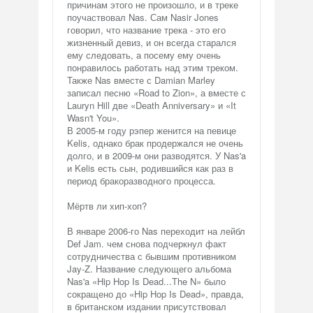
причинам этого не произошло, и в треке
поучаствовал Nas. Сам Nasir Jones
говорил, что название трека - это его
жизненный девиз, и он всегда старался
ему следовать, а посему ему очень
понравилось работать над этим треком.
Также Nas вместе с Damian Marley
записал песню «Road to Zion», а вместе с
Lauryn Hill две «Death Anniversary» и «It
Wasn't You».
В 2005-м году рэпер женится на певице
Kelis, однако брак продержался не очень
долго, и в 2009-м они разводятся. У Nas'a
и Kelis есть сын, родившийся как раз в
период бракоразводного процесса.
Мёртв ли хип-хоп?
В январе 2006-го Nas переходит на лейбл
Def Jam. чем снова подчеркнул факт
сотрудничества с бывшим противником
Jay-Z. Название следующего альбома
Nas'a «Hip Hop Is Dead...The N» было
сокращено до «Hip Hop Is Dead», правда,
в британском издании присутствовал