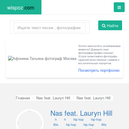
wispoz
.
com
Найти
Хотите запечатлеть незабываемые
моменты? Доверьте свои
фотографии профессионалу!
Услуги талантливого фотографа -
гарантия качественных снимков и
восхитительных портретов.
Посмотреть портфолио
Главная
Nas feat. Lauryn Hill
Nas feat. Lauryn Hill
Nas feat. Lauryn Hill
h
h
hip hop
hip-hop
90s
hip hop
hip-hop
90s