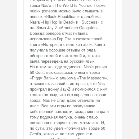
трека Nas'a «The World Is Yours». Позже
обоих рэперов можно было слышать в
песнях «Black Republican» с альбома
Nas'a «Hip Hop Is Dead» и «Success» с
альбома Jay-Z «American Gangster».
Вражда рэперов отчасти была
использована Гор Пта в сюжете своей
книги «История в стиле хип-хоп». Книга
получила хорошие отзывы от ряда
обозревателей и читателей и, кстати,
была переведена на русский язык.
Но в том же году задиссить Nas'a решил
50 Cent, высказавшись о нём в треке
«Piggy Bank» с альбома «The Massacre»,
а также сказавший в интервью, что Nas
проиграл воину Jay-Z и помирился с ним
только потому, что его карьера на грани
краха. Nas не стал даже отвечать на
дисс. Все эти игры по раздуванию
собственной важности, созданию пиара и
тому подобная чепуха, очень слабо
связанная с творчеством, утомляют. И,
по сути, это удел «поп-читал» вроде 50
Cent'a, которые на этом уровне и