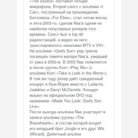
«The Source» поставил четыре
микрофона. Второй сингл с альбома «I
Саn», построенный на произведении
Бетховена «Fur Elise», стал хитом весны
и лета 2003-го, сделав Nas'a одним из
наиболее популярных рэперов того
времени. Сингл был в top 40
радиостанций, а видео на него
транслировалось каналами MTV и VH1.
На альбоме «God's Son» ряд треков
посвящён памяти матери Nas'a, умершей
от рака в 2002-м. В 2003 Nas появляется
в песне группы Korn «Play Ме» (с
альбома Korn «Take a Look in the Mirror»).
В том же году рэпер даёт грандиозный
концерт в Нью-Йорке вместе с Ludacris,
Jadakiss и Darryl McDaniels. Концерт
вышел на официальном DVD под
названием «Made You Look: God's Son
Live».
После выхода альбома Nas участвует в
записи альбома группы «The
Bravehearts», в состав которой входят
его младший брат Jungle и его друг Wiz
(Wizard). Дебютный альбом