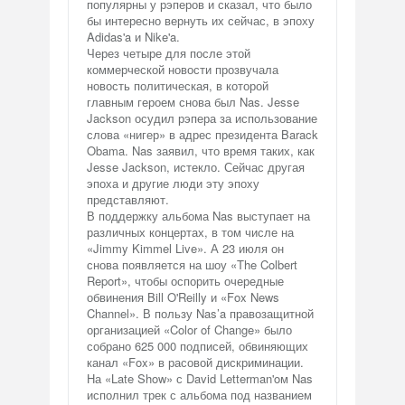
популярны у рэперов и сказал, что было
бы интересно вернуть их сейчас, в эпоху
Adidas'a и Nike'a.
Через четыре для после этой
коммерческой новости прозвучала
новость политическая, в которой
главным героем снова был Nas. Jesse
Jackson осудил рэпера за использование
слова «нигер» в адрес президента Barack
Obama. Nas заявил, что время таких, как
Jesse Jackson, истекло. Сейчас другая
эпоха и другие люди эту эпоху
представляют.
В поддержку альбома Nas выступает на
различных концертах, в том числе на
«Jimmy Kimmel Live». А 23 июля он
снова появляется на шоу «The Colbert
Report», чтобы оспорить очередные
обвинения Bill O'Reilly и «Fox News
Channel». В пользу Nas’a правозащитной
организацией «Color of Change» было
собрано 625 000 подписей, обвиняющих
канал «Fox» в расовой дискриминации.
На «Late Show» с David Letterman'oм Nas
исполнил трек с альбома под названием