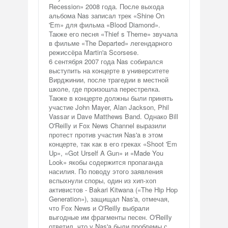
Recession» 2008 года. После выхода
альбома Nas записал трек «Shine On
'Em» для фильма «Blood Diamond».
Также его песня «Thief s Theme» звучала
в фильме «The Departed» легендарного
режиссёра Martin'a Scorsese.
6 сентября 2007 года Nas собирался
выступить на концерте в университете
Вирджинии, после трагедии в местной
школе, где произошла перестрелка.
Также в концерте должны были принять
участие John Mayer, Alan Jackson, Phil
Vassar и Dave Matthews Band. Однако Bill
O'Reilly и Fox News Channel выразили
протест против участия Nas'a в этом
концерте, так как в его греках «Shoot 'Em
Up», «Got Urself A Gun» и «Made You
Look» якобы содержится пропаганда
насилия. По поводу этого заявления
вспыхнули споры, один из хип-хоп
активистов - Bakari Kitwana («The Hip Hop
Generation»), защищал Nas'a, отмечая,
что Fox News и O'Reilly выбрали
выгодные им фрагменты песен. O'Reilly
ответил, что у Nas'a были проблемы с