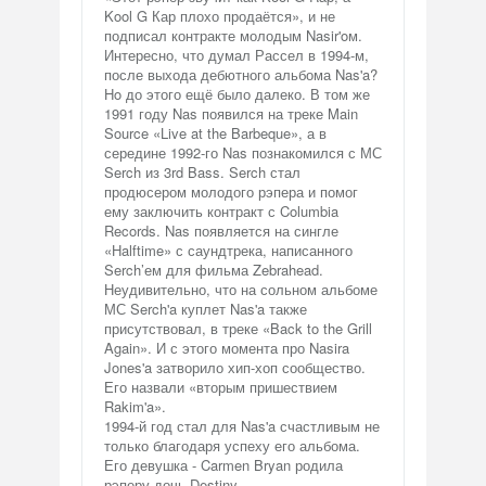
Kool G Кар плохо продаётся», и не
подписал контракте молодым Nasir'oм.
Интересно, что думал Рассел в 1994-м,
после выхода дебютного альбома Nas'a?
Ho до этого ещё было далеко. В том же
1991 году Nas появился на треке Main
Source «Live at the Barbeque», а в
середине 1992-го Nas познакомился с МС
Serch из 3rd Bass. Serch стал
продюсером молодого рэпера и помог
ему заключить контракт с Columbia
Records. Nas появляется на сингле
«Halftime» с саундтрека, написанного
Serch’ем для фильма Zebrahead.
Неудивительно, что на сольном альбоме
МС Serch'a куплет Nas'a также
присутствовал, в треке «Back to the Grill
Again». И с этого момента про Nasira
Jones'a затворило хип-хоп сообщество.
Его назвали «вторым пришествием
Rakim'a».
1994-й год стал для Nas'a счастливым не
только благодаря успеху его альбома.
Его девушка - Carmen Bryan родила
рэперу дочь Destiny.