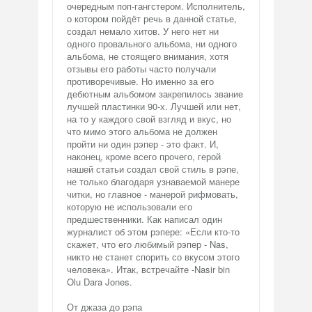
очередным поп-гангстером. Исполнитель,
о котором пойдёт речь в данной статье,
создал немало хитов. У него нет ни
одного провального альбома, ни одного
альбома, не стоящего внимания, хотя
отзывы его работы часто получали
противоречивые. Но именно за его
дебютным альбомом закрепилось звание
лучшей пластинки 90-х. Лучшей или нет,
на то у каждого свой взгляд и вкус, но
что мимо этого альбома не должен
пройти ни один рэпер - это факт. И,
наконец, кроме всего прочего, герой
нашей статьи создал свой стиль в рэпе,
не только благодаря узнаваемой манере
читки, но главное - манерой рифмовать,
которую не использовали его
предшественники. Как написал один
журналист об этом рэпере: «Если кто-то
скажет, что его любимый рэпер - Nas,
никто не станет спорить со вкусом этого
человека». Итак, встречайте -Nasir bin
Olu Dara Jones.
От джаза до рэпа