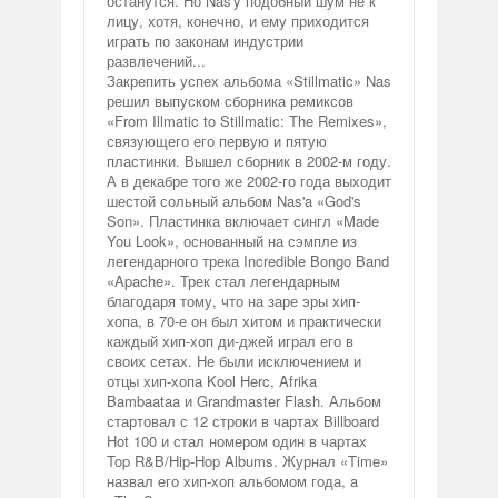
останутся. Но Nas'y подобный шум не к
лицу, хотя, конечно, и ему приходится
играть по законам индустрии
развлечений...
Закрепить успех альбома «Stillmatic» Nas
решил выпуском сборника ремиксов
«From Illmatic to Stillmatic: The Remixes»,
связующего его первую и пятую
пластинки. Вышел сборник в 2002-м году.
А в декабре того же 2002-го года выходит
шестой сольный альбом Nas'a «God's
Son». Пластинка включает сингл «Made
You Look», основанный на сэмпле из
легендарного трека Incredible Bongo Band
«Apache». Трек стал легендарным
благодаря тому, что на заре эры хип-
хопа, в 70-е он был хитом и практически
каждый хип-хоп ди-джей играл его в
своих сетах. Не были исключением и
отцы хип-хопа Kool Herc, Afrika
Bambaataa и Grandmaster Flash. Альбом
стартовал с 12 строки в чартах Billboard
Hot 100 и стал номером один в чартах
Top R&B/Hip-Hop Albums. Журнал «Time»
назвал его хип-хоп альбомом года, a