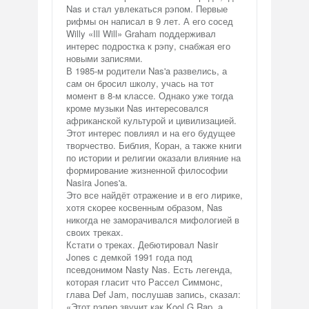
Nas и стал увлекаться рэпом. Первые
рифмы он написал в 9 лет. А его сосед
Willy «Ill Will» Graham поддерживал
интерес подростка к рэпу, снабжая его
новыми записями.
В 1985-м родители Nas'a развелись, а
сам он бросил школу, учась на тот
момент в 8-м классе. Однако уже тогда
кроме музыки Nas интересовался
африканской культурой и цивилизацией.
Этот интерес повлиял и на его будущее
творчество. Библия, Коран, а также книги
по истории и религии оказали влияние на
формирование жизненной философии
Nasira Jones'a.
Это все найдёт отражение и в его лирике,
хотя скорее косвенным образом, Nas
никогда не заморачивался мифологией в
своих треках.
Кстати о треках. Дебютировал Nasir
Jones с демкой 1991 года под
псевдонимом Nasty Nas. Есть легенда,
которая гласит что Рассел Симмонс,
глава Def Jam, послушав запись, сказал:
«Этот рэпер звучит как Kool G Rap, а