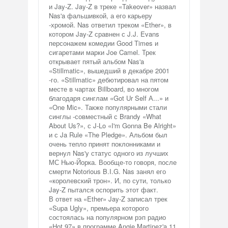
и Jay-Z. Jay-Z в треке «Takeover» назвал
Nas'a фальшивкой, а его карьеру
-хромой. Nas ответил треком «Ether», в
котором Jay-Z сравнен с J.J. Evans
персонажем комедии Good Times и
сигаретами марки Joe Camel. Трек
открывает пятый альбом Nas'a
«Stillmatic», вышедший в декабре 2001
-го. «Stillmatic» дебютировал на пятом
месте в чартах Billboard, во многом
благодаря синглам «Got Ur Self А...» и
«One Mic». Также популярными стали
синглы -совместный с Brandy «What
About Us?», с J-Lo «I'm Gonna Be Alright»
и с Ja Rule «The Pledge». Альбом был
очень тепло принят поклонниками и
вернул Nas'y статус одного из лучших
МС Нью-Йорка. Вообще-то говоря, после
смерти Notorious B.I.G. Nas занял его
«королевский трон». И, по сути, только
Jay-Z пытался оспорить этот факт.
В ответ на «Ether» Jay-Z записал трек
«Supa Ugly», премьера которого
состоялась на популярном рэп радио
«Hot 97» в программе Angie Martinez'a 11