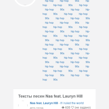
hip hop
hip-hop
90s
hip
hop
hip-hop
90s
hip hop
hip-hop
90s
hip hop
hip-
hop
90s
hip hop
hip-hop
90s
hip hop
hip-hop
90s
hip hop
hip-hop
90s
hip
hop
hip-hop
90s
hip hop
hip-hop
90s
hip hop
hip-
hop
90s
hip hop
hip-hop
90s
hip hop
hip-hop
90s
hip hop
hip-hop
90s
hip
hop
hip-hop
90s
hip hop
hip-hop
90s
hip hop
hip-
hop
90s
hip hop
hip-hop
90s
hip hop
hip-hop
90s
hip hop
hip-hop
90s
hip
hop
hip-hop
90s
hip hop
hip-hop
90s
hip hop
hip-
hop
90s
Тексты песен Nas feat. Lauryn Hill
Nas feat. Lauryn Hill
-
If I ruled the world
635
(не задано)
день назад