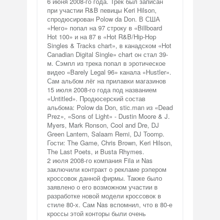
6 июня 2008-го года. Трек был записан
при участии R&B певицы Keri Hilson,
спродюсирован Polow da Don. В США
«Него» попал на 97 строку в «Billboard
Hot 100» и на 87 в «Hot R&B/Hip-Hop
Singles & Tracks chart», в канадском «Hot
Canadian Digital Single» chart он стал 39-
м. Сэмпл из трека попал в эротическое
видео «Barely Legal 96» канала «Hustler».
Сам альбом лёг на прилавки магазинов
15 июля 2008-го года под названием
«Untitled». Продюсерский состав
альбома: Polow da Don, stic.man из «Dead
Prez», «Sons of Light» - Dustin Moore & J.
Myers, Mark Ronson, Cool and Dre, DJ
Green Lantern, Salaam Remi, DJ Toomp.
Гости: The Game, Chris Brown, Keri Hilson,
The Last Poets, и Busta Rhymes.
2 июля 2008-го компания Fila и Nas
заключили контракт о рекламе рэпером
кроссовок данной фирмы. Также было
заявлено о его возможном участии в
разработке новой модели кроссовок в
стиле 80-х. Сам Nas вспомнил, что в 80-е
кроссы этой конторы были очень