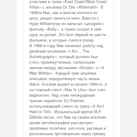
участием в треке «East Coast/West Coast
Killas» с альбома Dr. Dre «Aftermath». В
1998-м Nas, как и многие коллеги но
цеху, решил заняться кино. Вместе с
Нурe Williams'oм он написал сценарий к
фильму «Belly», а также сыграл в нём
одну из ролей. Это был первый из шести
фильмов, в которых снялся рэпер.
В 1998-м году Nas начинает работу над
двойным альбомом «I Am... The
Autobiography», который должен был
стать промежуточным, связующим
звеном между звучанием «Illmatic» и «It
Was Written». Каждый трек альбома
описывал определённую часть жизни
Nas'a. Альбом вышел в начале 1999-го, а
на главный сингл «Nas Is Like» был снят
видеоклип. Над этим легендарным
треком поработал DJ Premier,
использовавший сэмпл из трека «It Ain't
Hard to Tell». Музыкальный критик M.F.
DiBella писал, что Nas на своём альбоме
кроме автобиографии рассмотрел
проблемы политики, хип-хопа, расовые и
религиозные противоречия через призму