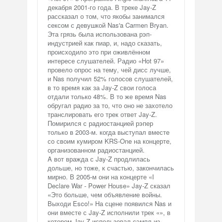
декабря 2001-го года. В треке Jay-Z
рассказал о том, что якобы занимался
сексом с девушкой Nas'a Carmen Bryan.
Эта грязь была использована рэп-
индустрией как пиар, и, надо сказать,
происходило это при оживлённом
интересе слушателей. Радио «Hot 97»
провело опрос на тему, чей дисс лучше,
и Nas получил 52% голосов слушателей,
в то время как за Jay-Z свои голоса
отдали только 48%. В то же время Nas
обругал радио за то, что оно не захотело
транслировать его трек ответ Jay-Z.
Помирился с радиостанцией рэпер
только в 2003-м. когда выступал вместе
со своим кумиром KRS-One на концерте,
организованном радиостанцией.
A вот вражда с Jay-Z продлилась
дольше, но тоже, к счастью, закончилась
мирно. В 2005-м они на концерте «I
Declare War - Power House» Jay-Z сказал
«Это больше, чем объявление войны.
Выходи Esco!» На сцене появился Nas и
они вместе с Jay-Z исполнили трек «», в
котором Jay-Z использовал сэмпл из