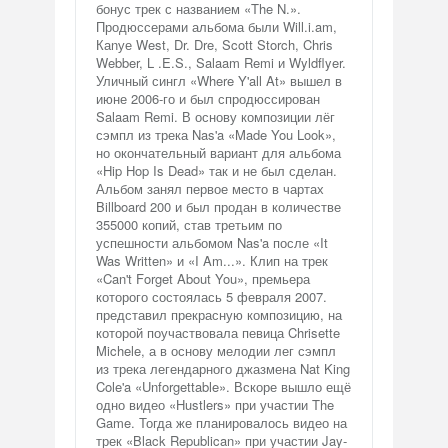
бонус трек с названием «The N.».
Продюссерами альбома были Will.i.am,
Каnуе West, Dr. Dre, Scott Storch, Chris
Webber, L .E.S., Salaam Remi и Wyldflyer.
Уличный сингл «Where Y'all At» вышел в
июне 2006-го и был спродюссирован
Salaam Remi. В основу композиции лёг
сэмпл из трека Nas'a «Made You Look»,
но окончательный вариант для альбома
«Hip Hop Is Dead» так и не был сделан.
Альбом занял первое место в чартах
Billboard 200 и был продан в количестве
355000 копий, став третьим по
успешности альбомом Nas'a после «It
Was Written» и «I Am...». Клип на трек
«Can't Forget About You», премьера
которого состоялась 5 февраля 2007.
представил прекрасную композицию, на
которой поучаствовала певица Chrisette
Michele, а в основу мелодии лег сэмпл
из трека легендарного джазмена Nat King
Cole'a «Unforgettable». Вскоре вышло ещё
одно видео «Hustlers» при участии The
Game. Тогда же планировалось видео на
трек «Black Republican» при участии Jay-