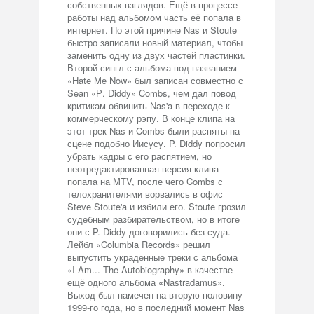
собственных взглядов. Ещё в процессе
работы над альбомом часть её попала в
интернет. По этой причине Nas и Stoute
быстро записали новый материал, чтобы
заменить одну из двух частей пластинки.
Второй сингл с альбома под названием
«Hate Me Now» был записан совместно с
Sean «Р. Diddy» Combs, чем дал повод
критикам обвинить Nas'a в переходе к
коммерческому рэпу. В конце клипа на
этот трек Nas и Combs были распяты на
сцене подобно Иисусу. P. Diddy попросил
убрать кадры с его распятием, но
неотредактированная версия клипа
попала на MTV, после чего Combs с
телохранителями ворвались в офис
Steve Stoute'a и избили его. Stoute грозил
судебным разбирательством, но в итоге
они с P. Diddy договорились без суда.
Лейбл «Columbia Records» решил
выпустить украденные треки с альбома
«I Am... The Autobiography» в качестве
ещё одного альбома «Nastradamus».
Выход был намечен на вторую половину
1999-го года, но в последний момент Nas