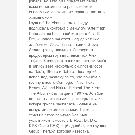
рэпера, но зато Nas предстаёт перед
нами великолепным рассказчиком,
способным изложить историю целостно и
живописно!»
Группа “The Firm» в том же году
подписала контракт с лейблом “Aftermath
Entertainment», главой которого был Dr.
Dre, и начала работать над дебютным
альбомом. Из-за разногласий с Steve
Stoute группу покидает Cormega, а
продюсером группы становится Alex
Trojano. Cormega становится врагом Nas'a
и записывает несколько сиигпов-диссов
на Nas'a, Stoute и Nature. Последний
попал под раздачу за то, что пришёл в
группу вместо Cormega. «Nas, Foxy
Brown, AZ and Nature Present The Firm:
The Album» был издан в 1997-м. Альбом
не стал платиновым, как ожидалось, и
вскоре группа распалась, больше не
выпустив ни одной записи. Также в
течение этого периода Nas был
участником (вместе с В-Real, Dr. Dre,
KRS-One и RBX) ещё одной супер-группы
Group Therapy, которая известна