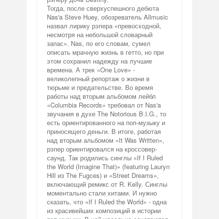
Тогда, после сверхуспешного дебюта
Nas'a Steve Huey, обозреватель Allmusic
назвал лирику рэпера «превосходной,
несмотря на небольшой словарный
запас». Nas, по его словам, сумел
описать мрачную жизнь в гетто, но при
этом сохранил надежду на лучшие
времена. А трек «One Love» -
великолепный репортаж о жизни в
тюрьме и предательстве. Во время
работы над вторым альбомом лейбл
«Columbia Records» требовал от Nas'a
звучания в духе The Notorious B.I.G., то
есть ориентированного на поп-музыку и
приносящего деньги. В итоге, работая
над вторым альбомом «It Was Written»,
рэпер ориентировался на кроссовер-
саунд. Так родились синглы «If I Ruled
the World (Imagine That)» (featuring Lauryn
Hill из The Fugces) и «Street Dreams»,
включающий ремикс от R. Kelly. Синглы
моментально стали хитами. И нужно
сказать, что «If I Ruled the World» - одна
из красивейших композиций в истории