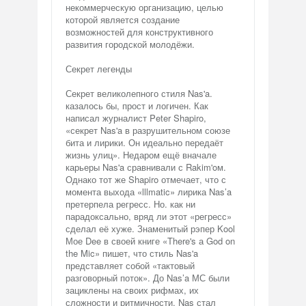
некоммерческую организацию, целью
которой является создание
возможностей для конструктивного
развития городской молодёжи.
Секрет легенды
Секрет великолепного стиля Nas'a.
казалось бы, прост и логичен. Как
написал журналист Peter Shapiro,
«секрет Nas'a в разрушительном союзе
бита и лирики. Он идеально передаёт
жизнь улиц». Недаром ещё вначале
карьеры Nas'a сравнивали с Rakim'oм.
Однако тот же Shapiro отмечает, что с
момента выхода «lllmatic» лирика Nas’a
претерпела регресс. Но. как ни
парадоксально, вряд ли этот «регресс»
сделал её хуже. Знаменитый рэпер Kool
Мое Dee в своей книге «There's а God on
the Mic» пишет, что стиль Nas'a
представляет собой «тактовый
разговорный поток». До Nas’a МС были
зациклены на своих рифмах, их
сложности и ритмичности. Nas стал