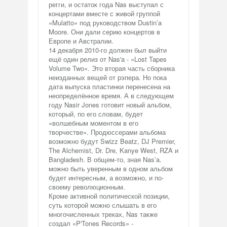
регги, и остаток года Nas выступал с
концертами вместе с живой группой
«Mulatto» под руководством Dustin’a
Moore. Они дали серию концертов в
Европе и Австралии.
14 декабря 2010-го должен был выйти
ещё один релиз от Nas'a - «Lost Tapes
Volume Two». Это вторая часть сборника
неизданных вещей от рэпера. Но пока
дата выпуска пластинки перенесена на
неопределённое время. А в следующем
году Nasir Jones готовит новый альбом,
который, по его словам, будет
«волшебным моментом в его
творчестве». Продюссерами альбома
возможно будут Swizz Beatz, DJ Premier,
The Alchemist, Dr. Dre, Kanye West, RZA и
Bangladesh. В общем-то, зная Nas’a.
можно быть уверенным в одном альбом
будет интересным, а возможно, и по-
своему революционным.
Кроме активной политической позиции,
суть которой можно слышать в его
многочисленных треках, Nas также
создал «P'Tones Records» -