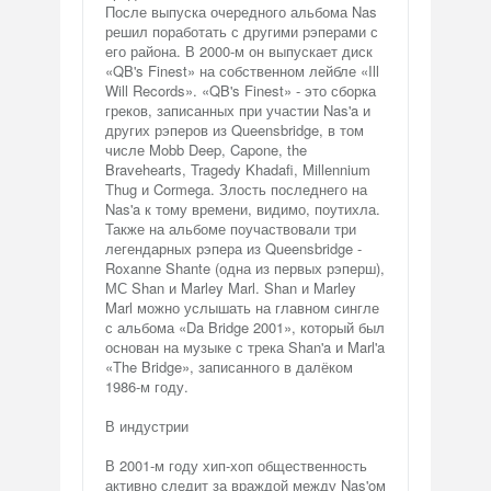
После выпуска очередного альбома Nas
решил поработать с другими рэперами с
его района. В 2000-м он выпускает диск
«QB's Finest» на собственном лейбле «Ill
Will Records». «QB's Finest» - это сборка
греков, записанных при участии Nas'a и
других рэперов из Queensbridge, в том
числе Mobb Deep, Capone, the
Bravehearts, Tragedy Khadafi, Millennium
Thug и Cormega. Злость последнего на
Nas'a к тому времени, видимо, поутихла.
Также на альбоме поучаствовали три
легендарных рэпера из Queensbridge -
Roxanne Shante (одна из первых рэперш),
МС Shan и Marley Marl. Shan и Marley
Marl можно услышать на главном сингле
с альбома «Da Bridge 2001», который был
основан на музыке с трека Shan'a и Marl'a
«The Bridge», записанного в далёком
1986-м году.
В индустрии
В 2001-м году хип-хоп общественность
активно следит за враждой между Nas'oм