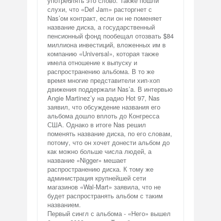
употреблять это слово. Также пошли
слухи, что «Def Jam» расторгнет с
Nas’oм контракт, если он не поменяет
название диска, а государственный
пенсионный фонд пообещал отозвать $84
миллиона инвестиций, вложенных им в
компанию «Universal», которая также
имела отношение к выпуску и
распространению альбома. В то же
время многие представители хип-хоп
движения поддержали Nas’a. В интервью
Angie Martinez’y на радио Hot 97, Nas
заявил, что обсуждение названия его
альбома дошло вплоть до Конгресса
США. Однако в итоге Nas решил
поменять название диска, по его словам,
потому, что он хочет донести альбом до
как можно больше числа людей, а
название «Nigger» мешает
распространению диска. К тому же
администрация крупнейшей сети
магазинов «Wal-Mart» заявила, что не
будет распространять альбом с таким
названием.
Первый сингл с альбома - «Hего» вышел