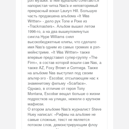
рэп музыки. В ней идеально сочетаются
напористая читка Nas'a и неповторимый
прекрасный вокал Lauryn Hill. Большую
часть продакшена альбома «It Was
Written» - дело рук Тоnе и Роке из
«Trackmasters». Альбом вышел летом
1996-го, а на два вышеупомянутых
сингла Hype Williams снял
высокобюджетные клипы, что сделало
имя Nas'a одним из самых громких в рэп-
мейнстриме. «It Was Written» также
впервые представил супер-группу «The
Firm», в состав которой вошли сам Nas, а
также AZ, Foxy Brown и Cormega. Также
на альбоме Nas выступил под своим
апьтер-эго - Escobar, отсылающем нас к
знаменитому фильму «Scarface».
Однако, в отличие от героя Топу
Montana, Escobar вещал больше о жизни
подростков на улицах, нежели о крупном
мафиози.
О втором альбоме Nas'a журналист Steve
Huey написал: «Рифмы на альбоме не
самые сложные, текст не является
потоком слов, демонстрирующим флоу