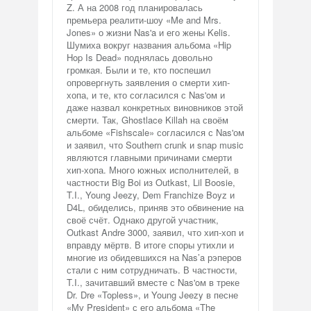
Z. А на 2008 год планировалась
премьера реалити-шоу «Me and Mrs.
Jones» о жизни Nas'a и его жены Kelis.
Шумиха вокруг названия альбома «Hip
Hop Is Dead» поднялась довольно
громкая. Были и те, кто поспешил
опровергнуть заявления о смерти хип-
хопа, и те, кто согласился с Nas'oм и
даже назвал конкретных виновников этой
смерти. Так, Ghostlace Killah на своём
альбоме «Fishscale» согласился с Nas'ом
и заявил, что Southern crunk и snap music
являются главными причинами смерти
хип-хопа. Много южных исполнителей, в
частности Big Boi из Outkast, Lil Boosie,
T.I., Young Jeezy, Dem Franchize Boyz и
D4L, обиделись, приняв это обвинение на
своё счёт. Однако другой участник,
Outkast Andre 3000, заявил, что хип-хоп и
вправду мёртв. В итоге споры утихли и
многие из обидевшихся на Nas’a рэперов
стали с ним сотрудничать. В частности,
T.I., зачитавший вместе с Nas'oм в треке
Dr. Dre «Topless», и Young Jeezy в песне
«Му President» с его альбома «The