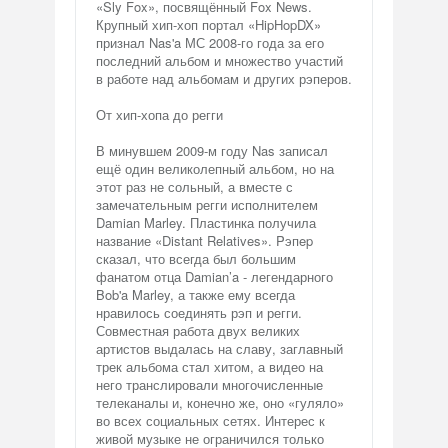
«Sly Fox», посвящённый Fox News.
Крупный хип-хоп портал «HipHopDX»
признал Nas'a МС 2008-го года за его
последний альбом и множество участий
в работе над альбомам и других рэперов.
От хип-хопа до регги
В минувшем 2009-м году Nas записал
ещё один великолепный альбом, но на
этот раз не сольный, а вместе с
замечательным регги исполнителем
Damian Marley. Пластинка получила
название «Distant Relatives». Pэпep
сказал, что всегда был большим
фанатом отца Damian’a - легендарного
Bob'a Marley, а также ему всегда
нравилось соединять рэп и регги.
Совместная работа двух великих
артистов выдалась на славу, заглавный
трек альбома стал хитом, а видео на
него транслировали многочисленные
телеканалы и, конечно же, оно «гуляло»
во всех социальных сетях. Интерес к
живой музыке не ограничился только