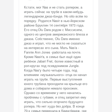
Кстати, мог Nas и не стать рэпером, а
играть сейчас на трубе в каком-нибудь
легендарном джаз-бэнде. Но обо всём по
порядку. Родился Nasir в нью-йоркском
районе Бруклин 14 сентября 1973 года.
Его отец-Olu Dara родом с Миссисипи,
одного из центров американского блюза и
джаза. Собственно, Olu Dara именно
джаз и играл, что не могло не сказаться
на интересах его сына. Мать Nas'a -
Fannie Ann Jones -работала на почте.
Кроме Nasir'a, в семье был ещё один
ребёнок Jabari Fret, более известный в
рэп-кругах под псевдонимом Jungle.
Когда Nas'y было четыре года, под
влиянием «музыкального» отца он начал
играть на трубе. Первые выступления
юного трубача проходили на крыльце его
дома и собирали немало прохожих.
Однако со временем у него начались
проблемы с губами, и отец запретил ему
играть, что сильно огорчило будущего
рэпера. Но нет худа без добра. В конце
70-х семья переехала в Квинсбридж, где