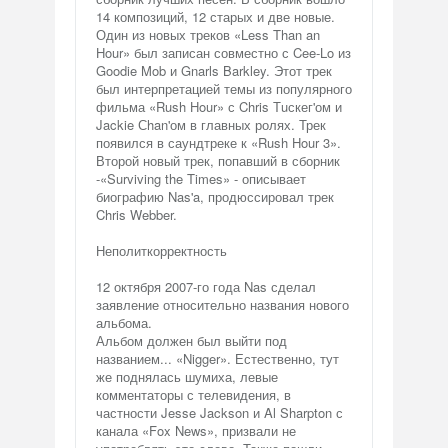
14 композиций, 12 старых и две новые.
Один из новых треков «Less Than an
Hour» был записан совместно с Cee-Lo из
Goodie Mob и Gnarls Barkley. Этот трек
был интерпретацией темы из популярного
фильма «Rush Hour» с Chris Тuскег'ом и
Jackie Сhan'ом в главных ролях. Трек
появился в саундтреке к «Rush Hour 3».
Второй новый трек, попавший в сборник
-«Surviving the Times» - описывает
биографию Nas'a, продюссировал трек
Chris Webber.
Неполиткорректность
12 октября 2007-го года Nas сделал
заявление относительно названия нового
альбома.
Альбом должен был выйти под
названием... «Nigger». Естественно, тут
же поднялась шумиха, левые
комментаторы с телевидения, в
частности Jesse Jackson и Al Sharpton с
канала «Fox News», призвали не