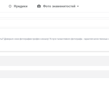
Нуждики
Фото знаменитостей
ы? Доверьте свои фотографии профессионалу! Услуги талантливого фотографа - гарантия качественных 