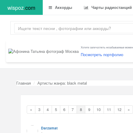
wispoz
.
com
Аккорды
Чарты радиостанций
Хотите запечатлеть незабываемые момент
Посмотреть портфолио
Главная
Артисты жанра: black metal
«
3
4
5
6
7
8
9
10
11
12
»
Darzamat