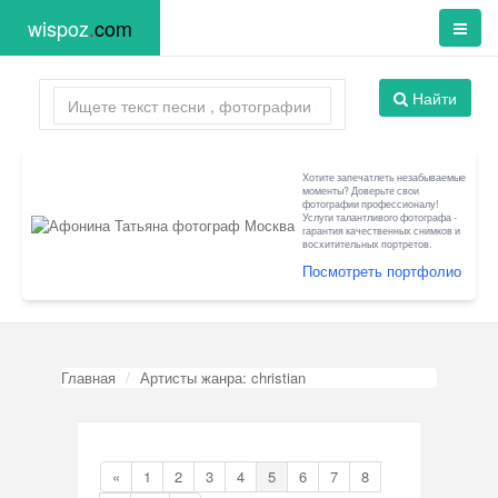
wispoz
.
com
Найти
Хотите запечатлеть незабываемые
моменты? Доверьте свои
фотографии профессионалу!
Услуги талантливого фотографа -
гарантия качественных снимков и
восхитительных портретов.
Посмотреть портфолио
Главная
Артисты жанра: christian
«
1
2
3
4
5
6
7
8