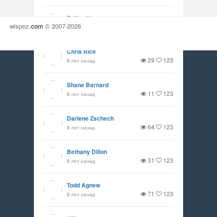
Falling Up
wispoz
.
com
© 2007-2026
106
123
8 лет назад
Chris Rice
29
123
8 лет назад
Shane Barnard
11
123
8 лет назад
Darlene Zschech
64
123
8 лет назад
Bethany Dillon
31
123
8 лет назад
Todd Agnew
71
123
8 лет назад