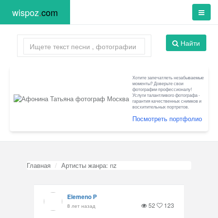
wispoz
.
com
Найти
Хотите запечатлеть незабываемые
моменты? Доверьте свои
фотографии профессионалу!
Услуги талантливого фотографа -
гарантия качественных снимков и
восхитительных портретов.
Посмотреть портфолио
Главная
Артисты жанра: nz
Elemeno P
52
123
8 лет назад