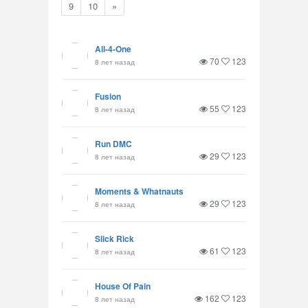
9
10
»
All-4-One
70
123
8 лет назад
Fusion
55
123
8 лет назад
Run DMC
29
123
8 лет назад
Moments & Whatnauts
29
123
8 лет назад
Slick Rick
61
123
8 лет назад
House Of Pain
162
123
8 лет назад