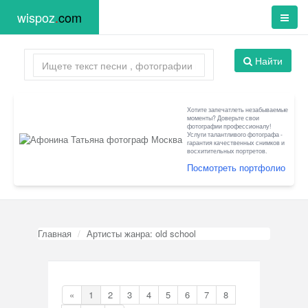
wispoz
.
com
Найти
Хотите запечатлеть незабываемые
моменты? Доверьте свои
фотографии профессионалу!
Услуги талантливого фотографа -
гарантия качественных снимков и
восхитительных портретов.
Посмотреть портфолио
Главная
Артисты жанра: old school
«
1
2
3
4
5
6
7
8