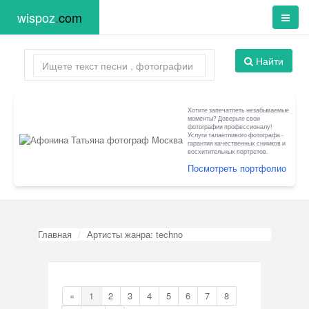
wispoz
.
com
Найти
Хотите запечатлеть незабываемые
моменты? Доверьте свои
фотографии профессионалу!
Услуги талантливого фотографа -
гарантия качественных снимков и
восхитительных портретов.
Посмотреть портфолио
Главная
Артисты жанра: techno
«
1
2
3
4
5
6
7
8