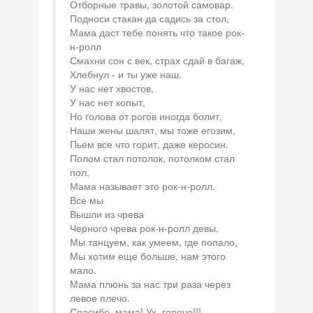
Отборные травы, золотой самовар.
Подноси стакан да садись за стол,
Мама даст тебе понять что такое рок-
н-ролл
Смахни сон с век, страх сдай в багаж,
Хлебнул - и ты уже наш.
У нас нет хвостов,
У нас нет копыт,
Но голова от рогов иногда болит,
Наши жены шалят, мы тоже егозим,
Пьем все что горит, даже керосин.
Полом стал потолок, потолком стал
пол,
Мама называет это рок-н-ролл.
Все мы
Вышли из чрева
Черного чрева рок-н-ролл девы,
Мы танцуем, как умеем, где попало,
Мы хотим еще больше, нам этого
мало.
Мама плюнь за нас три раза через
левое плечо.
Спасибо, мама! Ух, горячо!!!