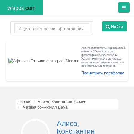
wispoz
.
com
Найти
Хотите запечатлеть незабываемые
моменты? Доверьте свои
фотографии профессионалу!
Услуги талантливого фотографа -
гарантия качественных снимков и
восхитительных портретов.
Посмотреть портфолио
Главная
Алиса, Константин Кинчев
Черная рок-н-ролл мама
Алиса,
Константин