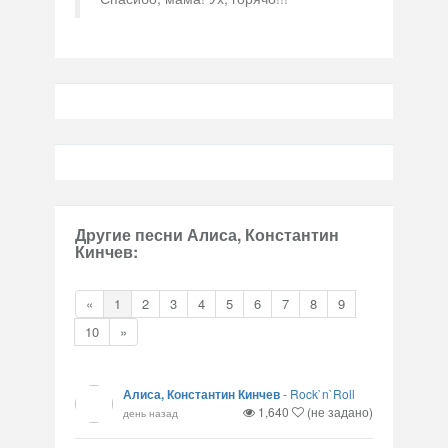
Другие песни Алиса, Константин
Кинчев:
«
1
2
3
4
5
6
7
8
9
10
»
Алиса, Константин Кинчев
-
Rock`n`Roll
1,640
(не задано)
день назад