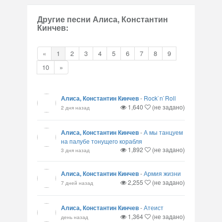
Другие песни Алиса, Константин
Кинчев:
«
1
2
3
4
5
6
7
8
9
10
»
Алиса, Константин Кинчев
-
Rock`n`Roll
1,640
(не задано)
2 дня назад
Алиса, Константин Кинчев
-
А мы танцуем
на палубе тонущего корабля
1,892
(не задано)
3 дня назад
Алиса, Константин Кинчев
-
Армия жизни
2,255
(не задано)
7 дней назад
Алиса, Константин Кинчев
-
Атеист
1,364
(не задано)
день назад