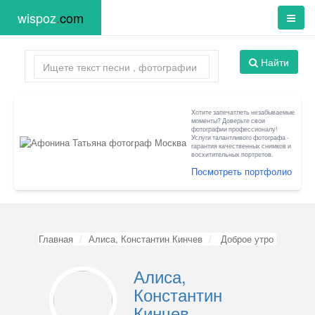
wispoz
.
com
Найти
Хотите запечатлеть незабываемые
моменты? Доверьте свои
фотографии профессионалу!
Услуги талантливого фотографа -
гарантия качественных снимков и
восхитительных портретов.
Посмотреть портфолио
Главная
Алиса, Константин Кинчев
Доброе утро
Алиса,
Константин
Кинчев