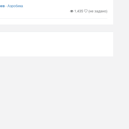
чев
-
Аэробика
1,435
(не задано)