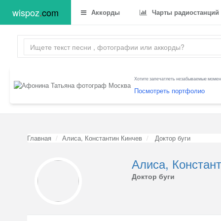
wispoz
.
com
Аккорды
Чарты радиостанций
Хотите запечатлеть незабываемые момент
Посмотреть портфолио
Главная
Алиса, Константин Кинчев
Доктор буги
Алиса, Констан
Доктор буги