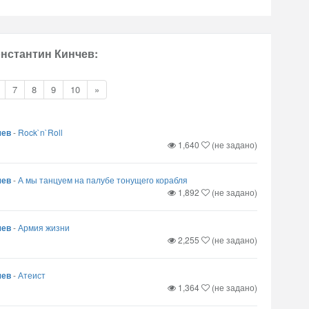
онстантин Кинчев:
7
8
9
10
»
чев
-
Rock`n`Roll
1,640
(не задано)
чев
-
А мы танцуем на палубе тонущего корабля
1,892
(не задано)
чев
-
Армия жизни
2,255
(не задано)
чев
-
Атеист
1,364
(не задано)