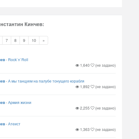
онстантин Кинчев:
7
8
9
10
»
чев
-
Rock`n`Roll
1,640
(не задано)
чев
-
А мы танцуем на палубе тонущего корабля
1,892
(не задано)
чев
-
Армия жизни
2,255
(не задано)
чев
-
Атеист
1,363
(не задано)