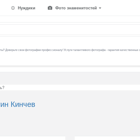
Нуждики
Фото знаменитостей
ы? Доверьте свои фотографии профессионалу! Услуги талантливого фотографа - гарантия качественных 
ть?
тин Кинчев