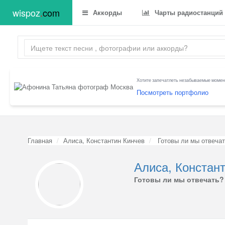
wispoz
.
com
Аккорды
Чарты радиостанций
Хотите запечатлеть незабываемые момент
Посмотреть портфолио
Главная
Алиса, Константин Кинчев
Готовы ли мы отвеча
Алиса, Констан
Готовы ли мы отвечать?