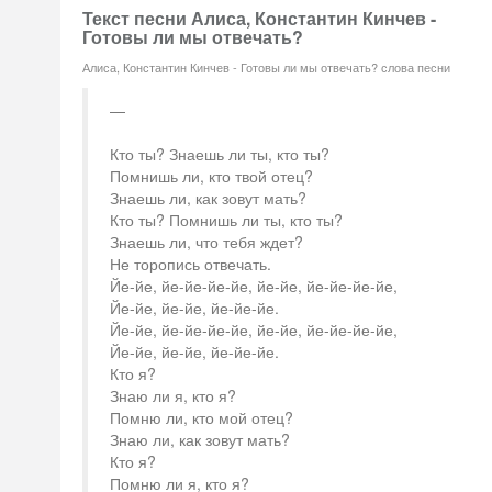
Текст песни Алиса, Константин Кинчев -
Готовы ли мы отвечать?
Алиса, Константин Кинчев - Готовы ли мы отвечать? слова песни
Кто ты? Знаешь ли ты, кто ты?
Помнишь ли, кто твой отец?
Знаешь ли, как зовут мать?
Кто ты? Помнишь ли ты, кто ты?
Знаешь ли, что тебя ждет?
Не торопись отвечать.
Йе-йе, йе-йе-йе-йе, йе-йе, йе-йе-йе-йе,
Йе-йе, йе-йе, йе-йе-йе.
Йе-йе, йе-йе-йе-йе, йе-йе, йе-йе-йе-йе,
Йе-йе, йе-йе, йе-йе-йе.
Кто я?
Знаю ли я, кто я?
Помню ли, кто мой отец?
Знаю ли, как зовут мать?
Кто я?
Помню ли я, кто я?