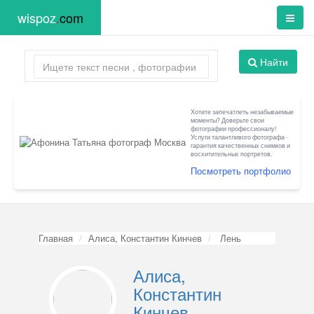
wispoz
.
com
Найти
Хотите запечатлеть незабываемые
моменты? Доверьте свои
фотографии профессионалу!
Услуги талантливого фотографа -
гарантия качественных снимков и
восхитительных портретов.
Посмотреть портфолио
Главная
Алиса, Константин Кинчев
Лень
Алиса,
Константин
Кинчев