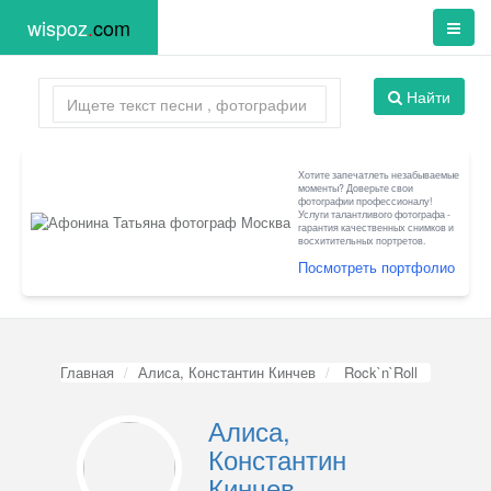
wispoz
.
com
Найти
Хотите запечатлеть незабываемые
моменты? Доверьте свои
фотографии профессионалу!
Услуги талантливого фотографа -
гарантия качественных снимков и
восхитительных портретов.
Посмотреть портфолио
Главная
Алиса, Константин Кинчев
Rock`n`Roll
Алиса,
Константин
Кинчев