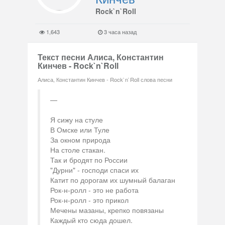
Rock`n`Roll
1,643
3 часа назад
Текст песни Алиса, Константин
Кинчев - Rock`n`Roll
Алиса, Константин Кинчев - Rock`n`Roll слова песни
Я сижу на стуле
В Омске или Туле
За окном природа
На столе стакан.
Так и бродят по России
"Дурни" - господи спаси их
Катит по дорогам их шумный балаган
Рок-н-ролл - это не работа
Рок-н-ролл - это прикол
Мечены мазаны, крепко повязаны
Каждый кто сюда дошел.