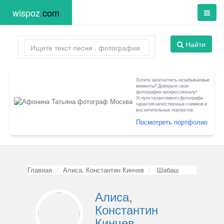
wispoz
.
com
Найти
Хотите запечатлеть незабываемые
моменты? Доверьте свои
фотографии профессионалу!
Услуги талантливого фотографа -
гарантия качественных снимков и
восхитительных портретов.
Посмотреть портфолио
Главная
Алиса, Константин Кинчев
Шабаш
Алиса,
Константин
Кинчев