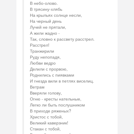
В небо-олово.
В трясину-хлябь
На крыльях солнце несли,
На черный день
Лучей не прятали,
А жили жадно -
Так, словно к рассвету расстрел.
Расстрел!
Транжирили
Руду непопадя,
Любви ведро
Делили с прорвою,
Роднились с пиявками
И гнезда вили в петлях виселиц.
Ветрам
Вверяли голову,
Огню - кресты нательные,
Легко ли быть послушником
В приходе ряженых?
Христос с тобой,
Великий каверзник!
Стакан с тобой,