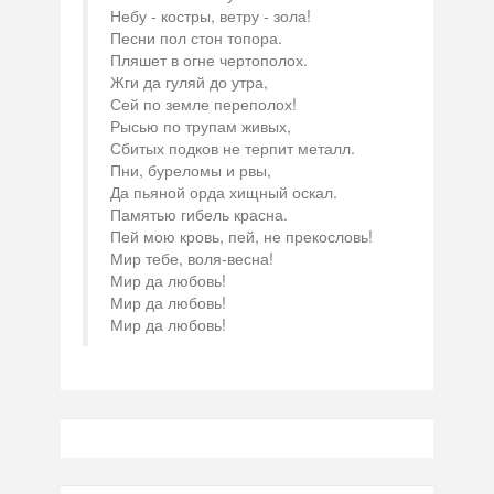
Небу - костры, ветру - зола!
Песни пол стон топора.
Пляшет в огне чертополох.
Жги да гуляй до утра,
Сей по земле переполох!
Рысью по трупам живых,
Сбитых подков не терпит металл.
Пни, буреломы и рвы,
Да пьяной орда хищный оскал.
Памятью гибель красна.
Пей мою кровь, пей, не прекословь!
Мир тебе, воля-весна!
Мир да любовь!
Мир да любовь!
Мир да любовь!