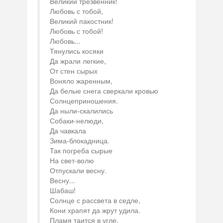
Великий трезвенник!
Любовь с тобой,
Великий пакостник!
Любовь с тобой!
Любовь...
Тянулись косяки
Да жрали легкие,
От стен сырых
Воняло жаренным,
Да белые снега сверкали кровью
Солнцеприношения.
Да ныли-скалились
Собаки-нелюди,
Да чавкала
Зима-блокадница.
Так погреба сырые
На свет-волю
Отпускали весну.
Весну...
Шабаш!
Солнце с рассвета в седле,
Кони храпят да жрут удила.
Пламя таится в угле.