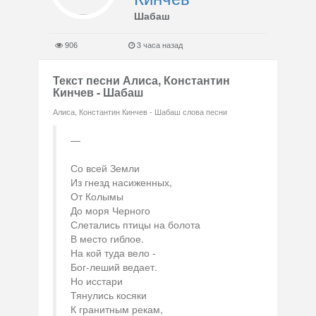
Шабаш
906
3 часа назад
Текст песни Алиса, Константин
Кинчев - Шабаш
Алиса, Константин Кинчев - Шабаш слова песни
Со всей Земли
Из гнезд насиженных,
От Колымы
До моря Черного
Слетались птицы на болота
В место гиблое.
На кой туда вело -
Бог-леший ведает.
Но исстари
Тянулись косяки
К гранитным рекам,