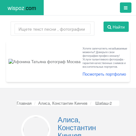
wispoz
.
com
Найти
Хотите запечатлеть незабываемые
моменты? Доверьте свои
фотографии профессионалу!
Услуги талантливого фотографа -
гарантия качественных снимков и
восхитительных портретов.
Посмотреть портфолио
Главная
Алиса, Константин Кинчев
Шабаш-2
Алиса,
Константин
Кинчев