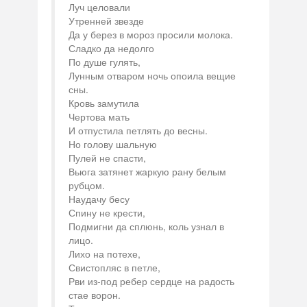
Луч целовали
Утренней звезде
Да у берез в мороз просили молока.
Сладко да недолго
По душе гулять,
Лунным отваром ночь опоила вещие
сны.
Кровь замутила
Чертова мать
И отпустила петлять до весны.
Но голову шальную
Пулей не спасти,
Вьюга затянет жаркую рану белым
рубцом.
Наудачу бесу
Спину не крести,
Подмигни да сплюнь, коль узнал в
лицо.
Лихо на потехе,
Свистопляс в петле,
Рви из-под ребер сердце на радость
стае ворон.