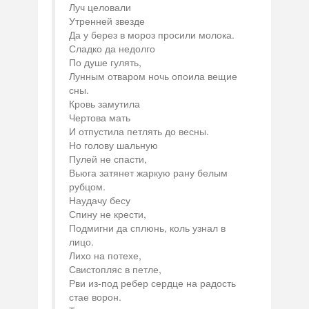
Луч целовали
Утренней звезде
Да у берез в мороз просили молока.
Сладко да недолго
По душе гулять,
Лунным отваром ночь опоила вещие
сны.
Кровь замутила
Чертова мать
И отпустила петлять до весны.
Но голову шальную
Пулей не спасти,
Вьюга затянет жаркую рану белым
рубцом.
Наудачу бесу
Спину не крести,
Подмигни да сплюнь, коль узнал в
лицо.
Лихо на потехе,
Свистопляс в петле,
Рви из-под ребер сердце на радость
стае ворон.