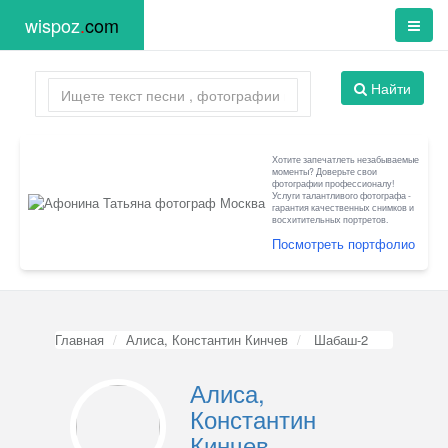
wispoz
.
com
Найти
Хотите запечатлеть незабываемые
моменты? Доверьте свои
фотографии профессионалу!
Услуги талантливого фотографа -
гарантия качественных снимков и
восхитительных портретов.
Посмотреть портфолио
Главная
Алиса, Константин Кинчев
Шабаш-2
Алиса,
Константин
Кинчев