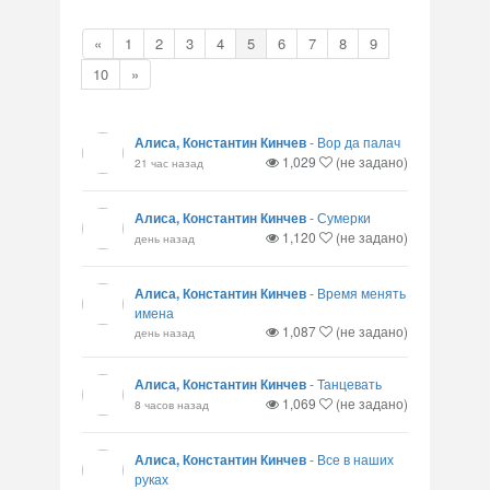
«
1
2
3
4
5
6
7
8
9
10
»
Алиса, Константин Кинчев
-
Вор да палач
1,029
(не задано)
21 час назад
Алиса, Константин Кинчев
-
Сумерки
1,120
(не задано)
день назад
Алиса, Константин Кинчев
-
Время менять
имена
1,087
(не задано)
день назад
Алиса, Константин Кинчев
-
Танцевать
1,069
(не задано)
8 часов назад
Алиса, Константин Кинчев
-
Все в наших
руках