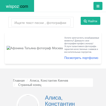
wispoz
.
com
Найти
Хотите запечатлеть незабываемые
моменты? Доверьте свои
фотографии профессионалу!
Услуги талантливого фотографа -
гарантия качественных снимков и
восхитительных портретов.
Посмотреть портфолио
Главная
Алиса, Константин Кинчев
Странный конец
Алиса,
Константин