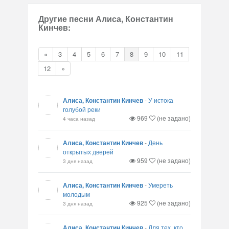
Другие песни Алиса, Константин
Кинчев:
«
3
4
5
6
7
8
9
10
11
12
»
Алиса, Константин Кинчев
-
У истока
голубой реки
969
(не задано)
4 часа назад
Алиса, Константин Кинчев
-
День
открытых дверей
959
(не задано)
3 дня назад
Алиса, Константин Кинчев
-
Умереть
молодым
925
(не задано)
3 дня назад
Алиса, Константин Кинчев
-
Для тех, кто