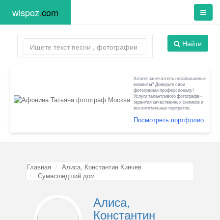
wispoz
.
com
Найти
Хотите запечатлеть незабываемые
моменты? Доверьте свои
фотографии профессионалу!
Услуги талантливого фотографа -
гарантия качественных снимков и
восхитительных портретов.
Посмотреть портфолио
Главная
Алиса, Константин Кинчев
Сумасшедший дом
Алиса,
Константин