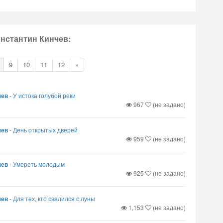
онстантин Кинчев:
9
10
11
12
»
чев
-
У истока голубой реки
967
(не задано)
чев
-
День открытых дверей
959
(не задано)
чев
-
Умереть молодым
925
(не задано)
чев
-
Для тех, кто свалился с луны
1,153
(не задано)