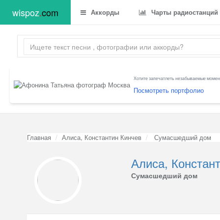
wispoz
.
com
Аккорды
Чарты радиостанций
Хотите запечатлеть незабываемые момент
Посмотреть портфолио
Главная
Алиса, Константин Кинчев
Сумасшедший дом
Алиса, Констан
Сумасшедший дом