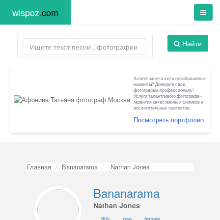
wispoz
.
com
Найти
Хотите запечатлеть незабываемые
моменты? Доверьте свои
фотографии профессионалу!
Услуги талантливого фотографа -
гарантия качественных снимков и
восхитительных портретов.
Посмотреть портфолио
Главная
Bananarama
Nathan Jones
Bananarama
Nathan Jones
80s
pop
female