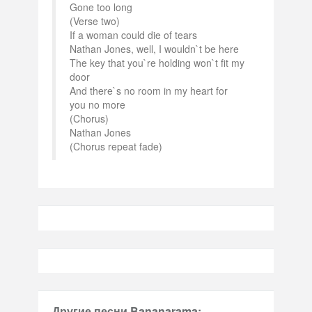
Gone too long
(Verse two)
If a woman could die of tears
Nathan Jones, well, I wouldn`t be here
The key that you`re holding won`t fit my
door
And there`s no room in my heart for
you no more
(Chorus)
Nathan Jones
(Chorus repeat fade)
Другие песни Bananarama: