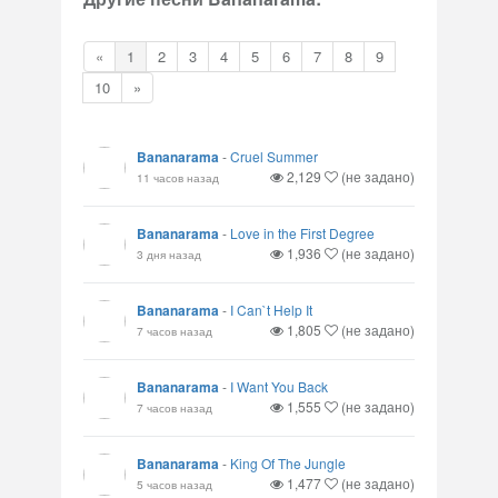
«
1
2
3
4
5
6
7
8
9
10
»
Bananarama
-
Cruel Summer
2,129
(не задано)
11 часов назад
Bananarama
-
Love in the First Degree
1,936
(не задано)
3 дня назад
Bananarama
-
I Can`t Help It
1,805
(не задано)
7 часов назад
Bananarama
-
I Want You Back
1,555
(не задано)
7 часов назад
Bananarama
-
King Of The Jungle
1,477
(не задано)
5 часов назад