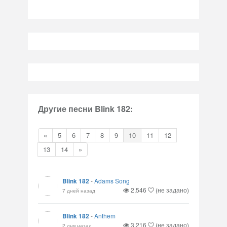
Другие песни Blink 182:
«
5
6
7
8
9
10
11
12
13
14
»
Blink 182
-
Adams Song
2,546
(не задано)
7 дней назад
Blink 182
-
Anthem
3,216
(не задано)
2 дня назад