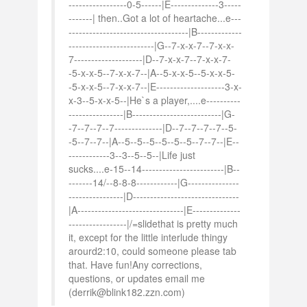
-----------------0-5------|E--------------3-----
-------| then..Got a lot of heartache...e---
-----------------------------------|B-------------
-------------------------|G--7-x-x-7--7-x-x-
7--------------------|D--7-x-x-7--7-x-x-7-
-5-x-x-5--7-x-x-7--|A--5-x-x-5--5-x-x-5-
-5-x-x-5--7-x-x-7--|E--------------------3-x-
x-3--5-x-x-5--|He`s a player,....e----------
----------------|B--------------------------|G-
-7--7--7--7--------------|D--7--7--7--7--5-
-5--7--7--|A--5--5--5--5--5--5--7--7--|E--
------------3--3--5--5--|Life just
sucks....e-15--14------------------------|B--
-------14/--8-8-8------------|G---------------
----------------|D-------------------------------
|A-------------------------------|E--------------
-----------------|/=slidethat is pretty much
it, except for the little interlude thingy
arourd2:10, could someone please tab
that. Have fun!Any corrections,
questions, or updates email me
(derrik@blink182.zzn.com)