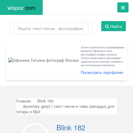
wispoz
.
com
Найти
Хотите запечатлеть незабываемые
моменты? Доверьте свои
фотографии профессионалу!
Услуги талантливого фотографа -
гарантия качественных снимков и
восхитительных портретов.
Посмотреть портфолио
Главная
Blink 182
dysentary gary2 | текст песни и табы (аккорды) для
гитары и Mp3
Blink 182