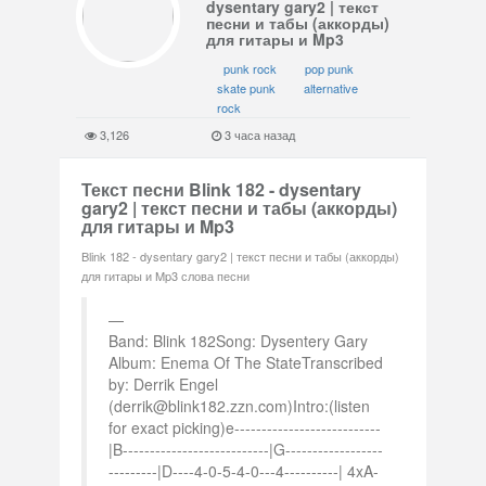
dysentary gary2 | текст
песни и табы (аккорды)
для гитары и Mp3
punk rock
pop punk
skate punk
alternative
rock
3,126
3 часа назад
Текст песни Blink 182 - dysentary
gary2 | текст песни и табы (аккорды)
для гитары и Mp3
Blink 182 - dysentary gary2 | текст песни и табы (аккорды)
для гитары и Mp3 слова песни
Band: Blink 182Song: Dysentery Gary
Album: Enema Of The StateTranscribed
by: Derrik Engel
(derrik@blink182.zzn.com)Intro:(listen
for exact picking)e---------------------------
|B---------------------------|G------------------
---------|D----4-0-5-4-0---4----------| 4xA-