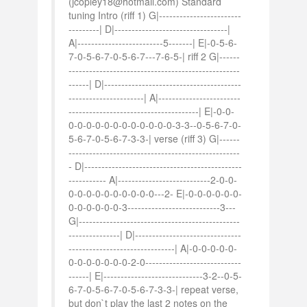
(jcopley18@hotmail.com) Standard
tuning Intro (riff 1) G|------------------------
---------| D|---------------------------------|
A|-------------------------5-------| E|-0-5-6-
7-0-5-6-7-0-5-6-7---7-6-5-| riff 2 G|------
--------------------------------------------------
------| D|----------------------------------------
----------------------| A|------------------------
--------------------------------------| E|-0-0-
0-0-0-0-0-0-0-0-0-0-0-0-3-3--0-5-6-7-0-
5-6-7-0-5-6-7-3-3-| verse (riff 3) G|------
--------------------------------------------------
- D|----------------------------------------------
----------- A|---------------------------2-0-0-
0-0-0-0-0-0-0-0-0-0---2- E|-0-0-0-0-0-0-
0-0-0-0-0-0-3---------------------------3---
G|-----------------------------------------------
---------------| D|-------------------------------
-------------------------------| A|-0-0-0-0-0-
0-0-0-0-0-0-0-2-0----------------------------
------| E|-----------------------------3-2--0-5-
6-7-0-5-6-7-0-5-6-7-3-3-| repeat verse,
but don`t play the last 2 notes on the