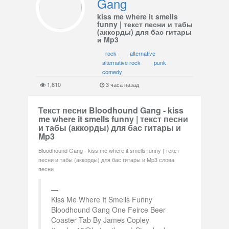
Gang
kiss me where it smells
funny | текст песни и табы
(аккорды) для бас гитары
и Mp3
rock
alternative
alternative rock
punk
comedy
1,810
3 часа назад
Текст песни Bloodhound Gang - kiss
me where it smells funny | текст песни
и табы (аккорды) для бас гитары и
Mp3
Bloodhound Gang - kiss me where it smells funny | текст
песни и табы (аккорды) для бас гитары и Mp3 слова
песни
Kiss Me Where It Smells Funny
Bloodhound Gang One Feirce Beer
Coaster Tab By James Copley