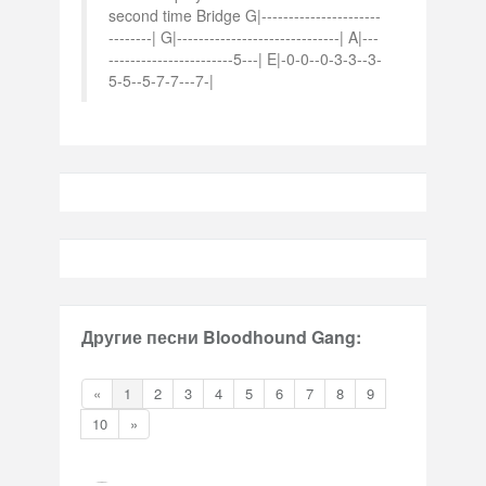
second time Bridge G|----------------------
--------| G|------------------------------| A|---
-----------------------5---| E|-0-0--0-3-3--3-
5-5--5-7-7---7-|
Другие песни Bloodhound Gang:
«
1
2
3
4
5
6
7
8
9
10
»