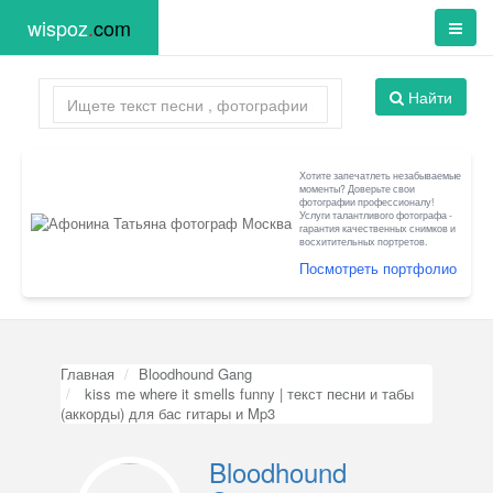
wispoz
.
com
Найти
Хотите запечатлеть незабываемые
моменты? Доверьте свои
фотографии профессионалу!
Услуги талантливого фотографа -
гарантия качественных снимков и
восхитительных портретов.
Посмотреть портфолио
Главная
Bloodhound Gang
kiss me where it smells funny | текст песни и табы
(аккорды) для бас гитары и Mp3
Bloodhound