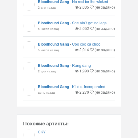
Bloodhound Gang
-
No rest for the wicked
2,035
(не задано)
2 дня назад
Bloodhound Gang
-
She ain`t got no legs
2,052
(не задано)
5 часов назад
Bloodhound Gang
-
Coo coo ca choo
2,014
(не задано)
5 часов назад
Bloodhound Gang
-
Rang dang
1,993
(не задано)
2 дня назад
Bloodhound Gang
-
K.i.d.s. incorporated
2,270
(не задано)
день назад
Похожие артисты:
CKY