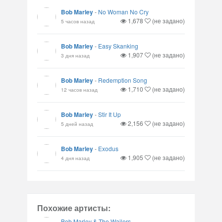
Bob Marley
-
No Woman No Cry
1,678
(не задано)
5 часов назад
Bob Marley
-
Easy Skanking
1,907
(не задано)
3 дня назад
Bob Marley
-
Redemption Song
1,710
(не задано)
12 часов назад
Bob Marley
-
Stir It Up
2,156
(не задано)
5 дней назад
Bob Marley
-
Exodus
1,905
(не задано)
4 дня назад
Похожие артисты:
Bob Marley & The Wailers