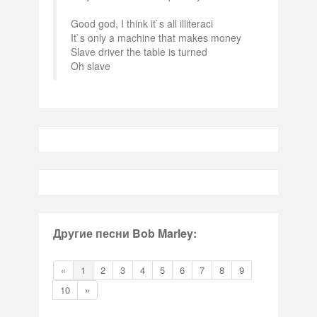
Good god, I think it`s all illiteraci
It`s only a machine that makes money
Slave driver the table is turned
Oh slave
Другие песни Bob Marley:
«
1
2
3
4
5
6
7
8
9
10
»