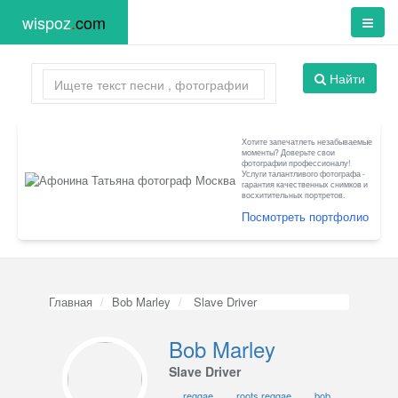
wispoz
.
com
Найти
Хотите запечатлеть незабываемые
моменты? Доверьте свои
фотографии профессионалу!
Услуги талантливого фотографа -
гарантия качественных снимков и
восхитительных портретов.
Посмотреть портфолио
Главная
Bob Marley
Slave Driver
Bob Marley
Slave Driver
reggae
roots reggae
bob