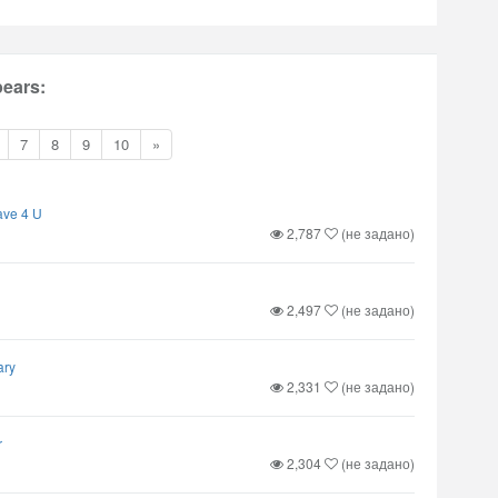
ears:
7
8
9
10
»
ave 4 U
2,787
(не задано)
2,497
(не задано)
ary
2,331
(не задано)
r
2,304
(не задано)