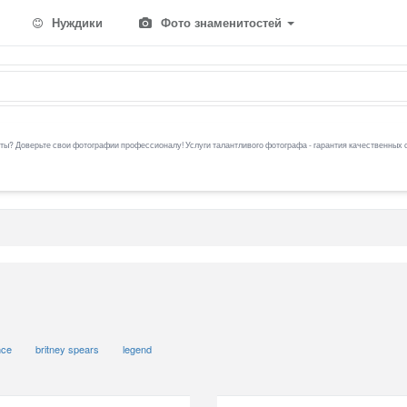
Нуждики
Фото знаменитостей
ы? Доверьте свои фотографии профессионалу! Услуги талантливого фотографа - гарантия качественных 
nce
britney spears
legend