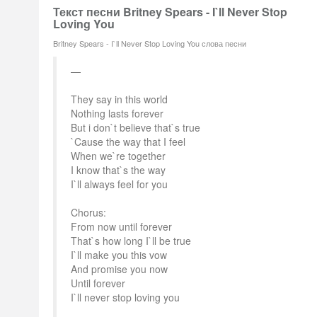
Текст песни Britney Spears - I`ll Never Stop
Loving You
Britney Spears - I`ll Never Stop Loving You слова песни
They say in this world
Nothing lasts forever
But i don`t believe that`s true
`Cause the way that I feel
When we`re together
I know that`s the way
I`ll always feel for you
Chorus:
From now until forever
That`s how long I`ll be true
I`ll make you this vow
And promise you now
Until forever
I`ll never stop loving you