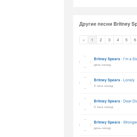
Другие песни Britney Sp
«
1
2
3
4
5
6
Britney Spears
-
I`m a Sl
день назад
Britney Spears
-
Lonely
3 часа назад
Britney Spears
-
Dear Di
3 часа назад
Britney Spears
-
Stronge
день назад