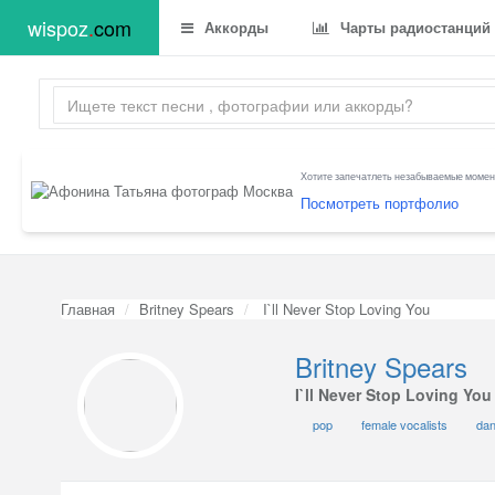
wispoz
.
com
Аккорды
Чарты радиостанций
Хотите запечатлеть незабываемые момент
Посмотреть портфолио
Главная
Britney Spears
I`ll Never Stop Loving You
Britney Spears
I`ll Never Stop Loving You
pop
female vocalists
da