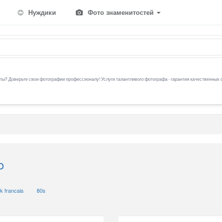
Нуждики
Фото знаменитостей
ы? Доверьте свои фотографии профессионалу! Услуги талантливого фотографа - гарантия качественных 
o
k francais
80s