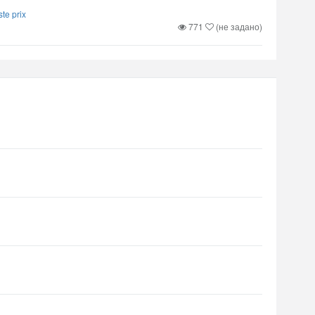
ste prix
771
(не задано)