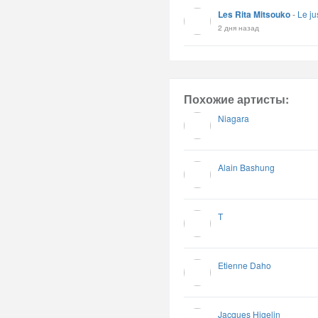
Les Rita Mitsouko
-
Le ju
2 дня назад
Похожие артисты:
Niagara
Alain Bashung
T
Etienne Daho
Jacques Higelin