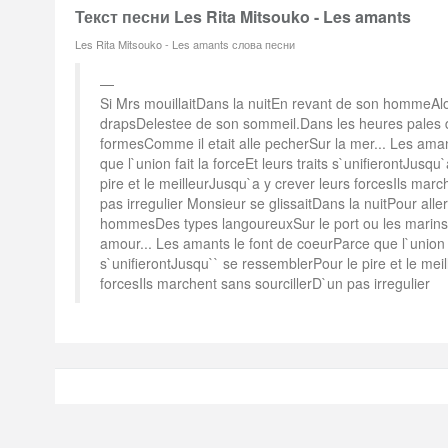
Текст песни Les Rita Mitsouko - Les amants
Les Rita Mitsouko - Les amants слова песни
Si Mrs mouillaitDans la nuitEn revant de son hommeAlor
drapsDelestee de son sommeil.Dans les heures pales d
formesComme il etait alle pecherSur la mer... Les ama
que l`union fait la forceEt leurs traits s`unifierontJusq
pire et le meilleurJusqu`a y crever leurs forcesIls marc
pas irregulier Monsieur se glissaitDans la nuitPour alle
hommesDes types langoureuxSur le port ou les marins
amour... Les amants le font de coeurParce que l`union fa
s`unifierontJusqu`` se ressemblerPour le pire et le mei
forcesIls marchent sans sourcillerD`un pas irregulier