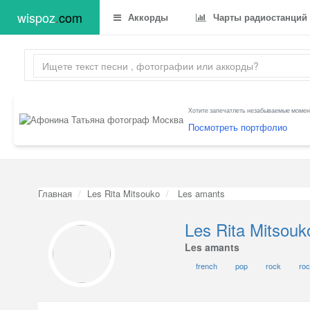
wispoz
.
com
Аккорды
Чарты радиостанций
Хотите запечатлеть незабываемые момент
Посмотреть портфолио
Главная
Les Rita Mitsouko
Les amants
Les Rita Mitsouk
Les amants
french
pop
rock
roc