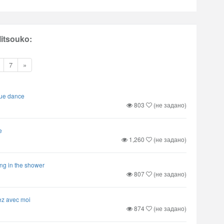
itsouko:
7
»
ue dance
803
(не задано)
e
1,260
(не задано)
ng in the shower
807
(не задано)
ez avec moi
874
(не задано)