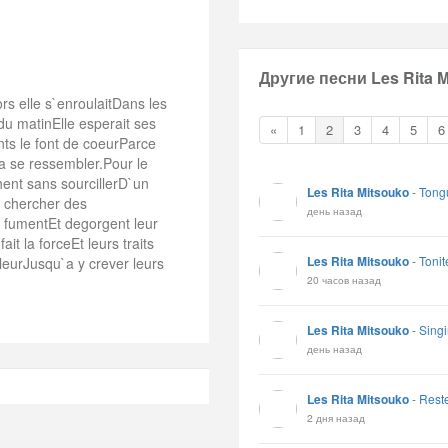
Другие песни Les Rita M
s elle s`enroulaitDans les
u matinElle esperait ses
«
1
2
3
4
5
6
nts le font de coeurParce
u`a se ressembler.Pour le
hent sans sourcillerD`un
Les Rita Mitsouko
-
Tong
r chercher des
день назад
 fumentEt degorgent leur
it la forceEt leurs traits
Les Rita Mitsouko
-
Tonit
lleurJusqu`a y crever leurs
20 часов назад
Les Rita Mitsouko
-
Singi
день назад
Les Rita Mitsouko
-
Rest
2 дня назад