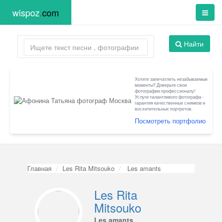
wispoz
.
com
Найти
Хотите запечатлеть незабываемые
моменты? Доверьте свои
фотографии профессионалу!
Услуги талантливого фотографа -
гарантия качественных снимков и
восхитительных портретов.
Посмотреть портфолио
Главная
Les Rita Mitsouko
Les amants
Les Rita
Mitsouko
Les amants