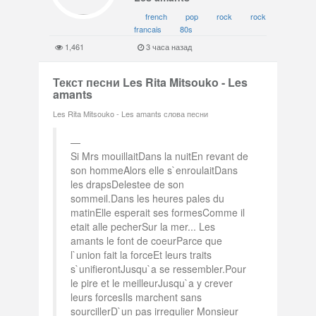
french
pop
rock
rock
francais
80s
1,461
3 часа назад
Текст песни Les Rita Mitsouko - Les
amants
Les Rita Mitsouko - Les amants слова песни
Si Mrs mouillaitDans la nuitEn revant de
son hommeAlors elle s`enroulaitDans
les drapsDelestee de son
sommeil.Dans les heures pales du
matinElle esperait ses formesComme il
etait alle pecherSur la mer... Les
amants le font de coeurParce que
l`union fait la forceEt leurs traits
s`unifierontJusqu`a se ressembler.Pour
le pire et le meilleurJusqu`a y crever
leurs forcesIls marchent sans
sourcillerD`un pas irregulier Monsieur