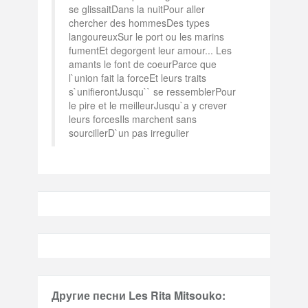
se glissaitDans la nuitPour aller
chercher des hommesDes types
langoureuxSur le port ou les marins
fumentEt degorgent leur amour... Les
amants le font de coeurParce que
l`union fait la forceEt leurs traits
s`unifierontJusqu`` se ressemblerPour
le pire et le meilleurJusqu`a y crever
leurs forcesIls marchent sans
sourcillerD`un pas irregulier
Другие песни Les Rita Mitsouko: