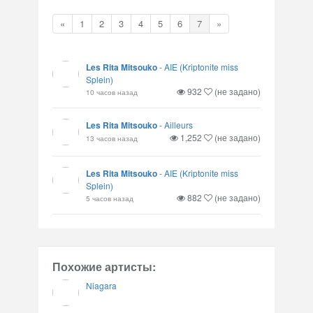
«
1
2
3
4
5
6
7
»
Les Rita Mitsouko
-
AIE (Kriptonite miss
Splein)
932
(не задано)
10 часов назад
Les Rita Mitsouko
-
Ailleurs
1,252
(не задано)
13 часов назад
Les Rita Mitsouko
-
AIE (Kriptonite miss
Splein)
882
(не задано)
5 часов назад
Похожие артисты:
Niagara