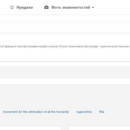
Нуждики
Фото знаменитостей
ы? Доверьте свои фотографии профессионалу! Услуги талантливого фотографа - гарантия качественных 
movement for the elimination of all the humanity
luganshina
90s