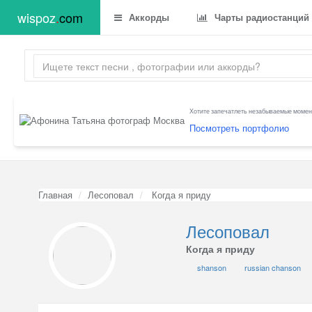
wispoz
.
com
Аккорды
Чарты радиостанций
Хотите запечатлеть незабываемые момент
Посмотреть портфолио
Главная
Лесоповал
Когда я приду
Лесоповал
Когда я приду
shanson
russian chanson