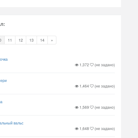
л:
0
11
12
13
14
»
очка
1,372
(не задано)
тери
1,464
(не задано)
ма
1,569
(не задано)
альный вальс
1,648
(не задано)