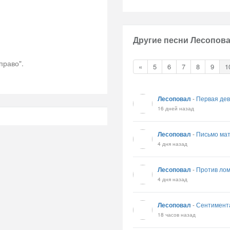
Другие песни Лесопова
право".
«
5
6
7
8
9
1
Лесоповал
-
Первая дев
16 дней назад
Лесоповал
-
Письмо ма
4 дня назад
Лесоповал
-
Против ло
4 дня назад
Лесоповал
-
Сентимент
18 часов назад