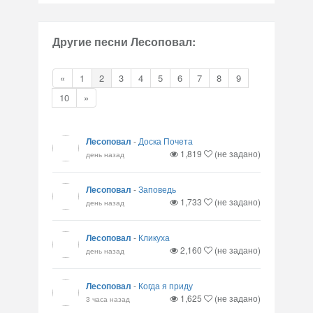
Другие песни Лесоповал:
«
1
2
3
4
5
6
7
8
9
10
»
Лесоповал
-
Доска Почета
1,819
(не задано)
день назад
Лесоповал
-
Заповедь
1,733
(не задано)
день назад
Лесоповал
-
Кликуха
2,160
(не задано)
день назад
Лесоповал
-
Когда я приду
1,625
(не задано)
3 часа назад