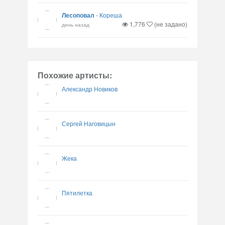
Лесоповал
-
Кореша
1,776
(не задано)
день назад
Похожие артисты:
Александр Новиков
Сергей Наговицын
Жека
Пятилетка