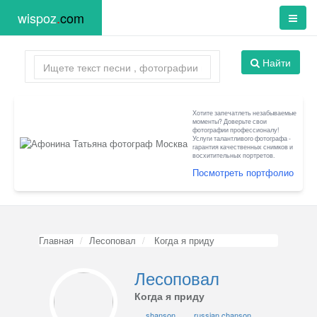
wispoz
.
com
Найти
Хотите запечатлеть незабываемые
моменты? Доверьте свои
фотографии профессионалу!
Услуги талантливого фотографа -
гарантия качественных снимков и
восхитительных портретов.
Посмотреть портфолио
Главная
Лесоповал
Когда я приду
Лесоповал
Когда я приду
shanson
russian chanson