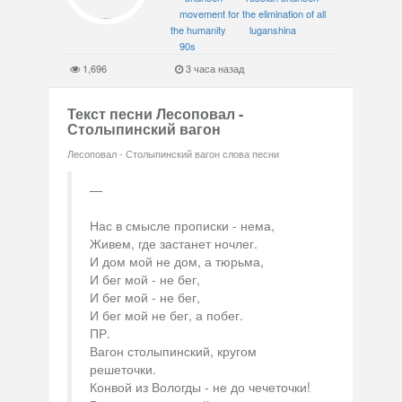
movement for the elimination of all
the humanity
luganshina
90s
1,696
3 часа назад
Текст песни Лесоповал -
Столыпинский вагон
Лесоповал - Столыпинский вагон слова песни
Нас в смысле прописки - нема,
Живем, где застанет ночлег.
И дом мой не дом, а тюрьма,
И бег мой - не бег,
И бег мой - не бег,
И бег мой не бег, а побег.
ПР.
Вагон столыпинский, кругом
решеточки.
Конвой из Вологды - не до чечеточки!