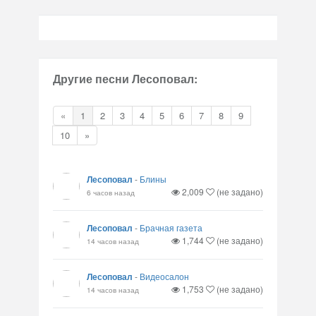
Другие песни Лесоповал:
«
1
2
3
4
5
6
7
8
9
10
»
Лесоповал
-
Блины
2,009
(не задано)
6 часов назад
Лесоповал
-
Брачная газета
1,744
(не задано)
14 часов назад
Лесоповал
-
Видеосалон
1,753
(не задано)
14 часов назад