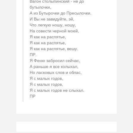
Вагон столыпинский - не до
бутылочки,
А из Бутырочки до Пресылочки.
И Вы не завидуйте, эй,
Что легкую ношу, ношу,
На совести черной моей,
Я как на распятье,
Я как на распятье,
Я как на распятье, вешу.
ПР.
Я Феню забросил сейчас,
А раньше я все колыхал,
Но ласковых слов и облас,
Я с малых годов,
Я с малых годов,
Я с малых годов не слыхал.
ПР