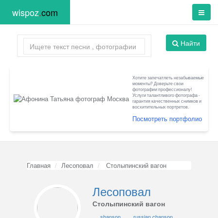
wispoz
.
com
Найти
Хотите запечатлеть незабываемые
моменты? Доверьте свои
фотографии профессионалу!
Услуги талантливого фотографа -
гарантия качественных снимков и
восхитительных портретов.
Посмотреть портфолио
Главная
Лесоповал
Столыпинский вагон
Лесоповал
Столыпинский вагон
shanson
russian chanson