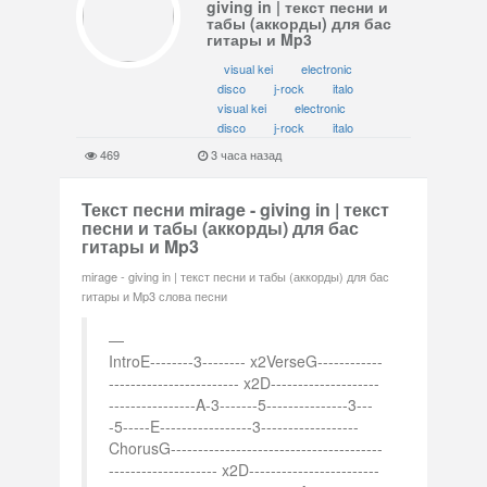
giving in | текст песни и
табы (аккорды) для бас
гитары и Mp3
visual kei
electronic
disco
j-rock
italo
visual kei
electronic
disco
j-rock
italo
469
3 часа назад
Текст песни mirage - giving in | текст
песни и табы (аккорды) для бас
гитары и Mp3
mirage - giving in | текст песни и табы (аккорды) для бас
гитары и Mp3 слова песни
IntroE--------3-------- x2VerseG------------
------------------------ x2D--------------------
----------------A-3-------5---------------3---
-5-----E-----------------3------------------
ChorusG---------------------------------------
-------------------- x2D------------------------