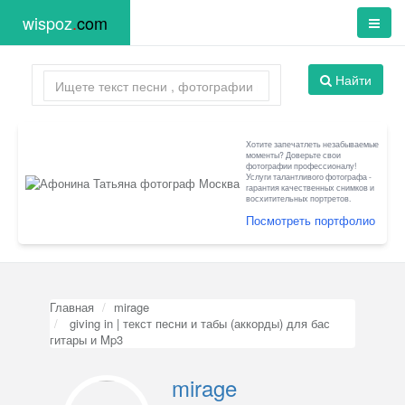
wispoz
.
com
Найти
Хотите запечатлеть незабываемые
моменты? Доверьте свои
фотографии профессионалу!
Услуги талантливого фотографа -
гарантия качественных снимков и
восхитительных портретов.
Посмотреть портфолио
Главная
mirage
giving in | текст песни и табы (аккорды) для бас
гитары и Mp3
mirage