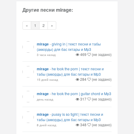
Другие песни mirage:
«
1
2
»
mirage
-
giving in | текст песни и табы
(аккорды) для бас гитары и Mp3
469
(не задано)
3 часа назад
mirage
-
he took the porn | текст песни и
табы (аккорды) для бас гитары и Mp3
284
(не задано)
15 дней назад
mirage
-
he took the porn | guitar chord и Mp3
317
(не задано)
день назад
mirage
-
pussy is so tight | текст песни и
табы (аккорды) для бас гитары и Mp3
348
(не задано)
8 дней назад