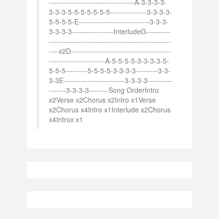
-----------------------------------A-3-3-3-3-
3-3-3-5-5-5-5-5-5-5---------------3-3-3-3-
5-5-5-5-E-----------------------------3-3-3-
3-3-3-3-----------------InterludeG----------
--------------------------------------------------
----x2D-----------------------------------------
-----------------------A-5-5-5-5-3-3-3-3-5-
5-5-5---------5-5-5-5-3-3-3-3---------3-3-
3-3E-------------------------3-3-3-3----------
-------3-3-3-3--------Song OrderIntro
x2Verse x2Chorus x2Intro x1Verse
x2Chorus x4Intro x1Interlude x2Chorus
x4Introx x1