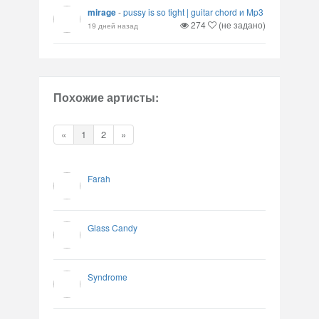
mirage
-
pussy is so tight | guitar chord и Mp3
274
(не задано)
19 дней назад
Похожие артисты:
«
1
2
»
Farah
Glass Candy
Syndrome