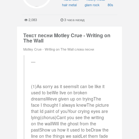
hair metal
glam rock
80s
2,083
3 часа назад
Текст песни Motley Crue - Writing on
The Wall
Motley Crue - Writing on The Wall слова песни
(1)As sorry as it seemsIt can be like it
used to beWe live on broken
dreamsWeve given up on tryingThe
face I thought I always knewThe picture
that Id paint of youYour crying eyes are
lying(chorus)Cant you see the writing
on the wallWill the ghost from the
pastShow us how it used to beDraw the
line on the things we saidLet them fade