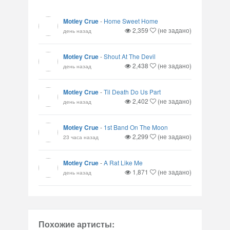
Motley Crue
-
Home Sweet Home
2,359
(не задано)
день назад
Motley Crue
-
Shout At The Devil
2,438
(не задано)
день назад
Motley Crue
-
Til Death Do Us Part
2,402
(не задано)
день назад
Motley Crue
-
1st Band On The Moon
2,299
(не задано)
23 часа назад
Motley Crue
-
A Rat Like Me
1,871
(не задано)
день назад
Похожие артисты: