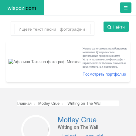
wispoz
.
com
Найти
Хотите запечатлеть незабываемые
моменты? Доверьте свои
фотографии профессионалу!
Услуги талантливого фотографа -
гарантия качественных снимков и
восхитительных портретов.
Посмотреть портфолио
Главная
Motley Crue
Writing on The Wall
Motley Crue
Writing on The Wall
hard rock
heavy metal