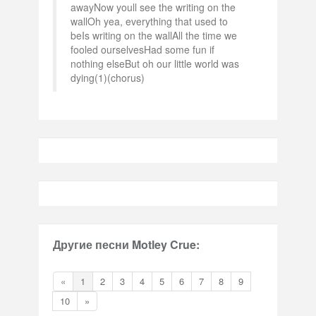
awayNow youll see the writing on the
wallOh yea, everything that used to
beIs writing on the wallAll the time we
fooled ourselvesHad some fun if
nothing elseBut oh our little world was
dying(1)(chorus)
Другие песни Motley Crue:
«
1
2
3
4
5
6
7
8
9
10
»