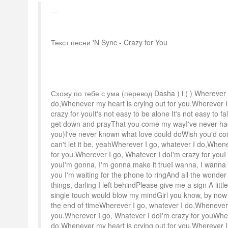
Текст песни 'N Sync - Crazy for You
Схожу по тебе с ума (перевод Dasha ) i ( ) Wherever I
do,Whenever my heart is crying out for you.Wherever I
crazy for youIt's not easy to be alone It's not easy to fal
get down and prayThat you come my wayI've never had a 
you)I've never known what love could doWish you'd co
can't let it be, yeahWherever I go, whatever I do,Whene
for you.Wherever I go, Whatever I doI'm crazy for youI
youI'm gonna, I'm gonna make it trueI wanna, I wanna r
you I'm waiting for the phone to ringAnd all the wonder 
things, darling I left behindPlease give me a sign A littl
single touch would blow my mindGirl you know, by now 
the end of timeWherever I go, whatever I do,Whenever m
you.Wherever I go, Whatever I doI'm crazy for youWher
do,Whenever my heart is crying out for you.Wherever I