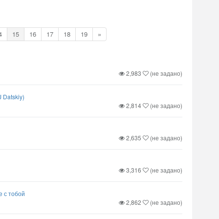
4
15
16
17
18
19
»
2,983
(не задано)
 Datskiy)
2,814
(не задано)
2,635
(не задано)
3,316
(не задано)
е с тобой
2,862
(не задано)