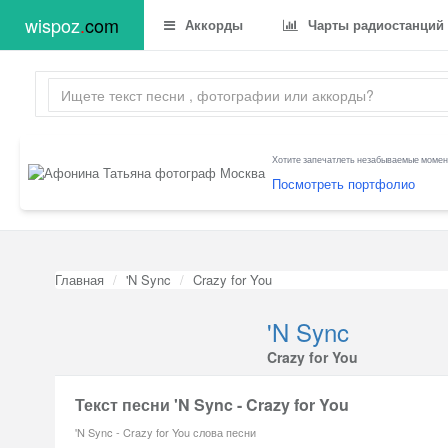
wispoz
.
com
Аккорды
Чарты радиостанций
Хотите запечатлеть незабываемые момент
Посмотреть портфолио
Главная
'N Sync
Crazy for You
'N Sync
Crazy for You
Текст песни 'N Sync - Crazy for You
'N Sync - Crazy for You слова песни