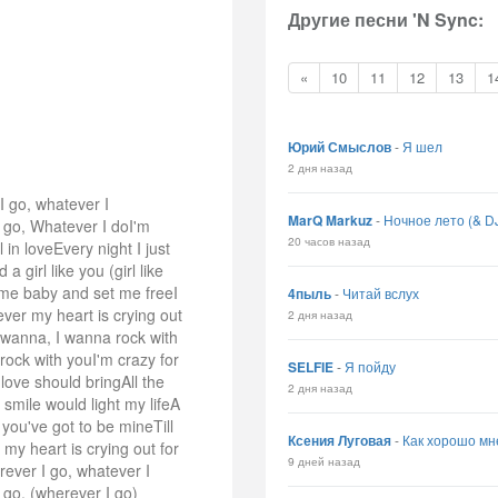
Другие песни 'N Sync:
«
10
11
12
13
1
Юрий Смыслов
-
Я шел
2 дня назад
 go, whatever I
MarQ Markuz
-
Ночное лето (& DJ
 go, Whatever I doI'm
20 часов назад
l in loveEvery night I just
girl like you (girl like
me baby and set me freeI
4пыль
-
Читай вслух
ver my heart is crying out
2 дня назад
 wanna, I wanna rock with
ock with youI'm crazy for
SELFIE
-
Я пойду
love should bringAll the
2 дня назад
e smile would light my lifeA
you've got to be mineTill
Ксения Луговая
-
Как хорошо мн
y heart is crying out for
9 дней назад
ever I go, whatever I
 go, (wherever I go)