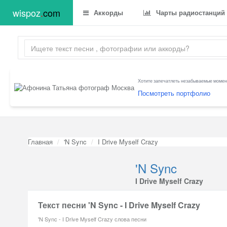
wispoz
.
com
Аккорды
Чарты радиостанций
Хотите запечатлеть незабываемые момент
Посмотреть портфолио
Главная
'N Sync
I Drive Myself Crazy
'N Sync
I Drive Myself Crazy
Текст песни 'N Sync - I Drive Myself Crazy
'N Sync - I Drive Myself Crazy слова песни