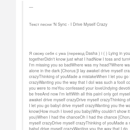
Текст песни 'N Sync - I Drive Myself Crazy
Я свожу себя с ума (перевод Dasha ) i ( ) Lying in yo
togetherDidn't know just what I hadNow I toss and tur
I'm missing you so badWhere was my head?Where was
alone in the dark [Chorus:]I lay awakeI drive myself cr
crazyThinking of youMade a mistakeWhen I let you go 
crazyWanting you the way that I doI was such a foolI c
you were to meYou confessed your loveUndying devoti
be freeAnd now I'm leftWith all this painI only got myse
awakeI drive myself crazyDrive myself crazyThinking
I let you go babyI drive myself crazyWanting you the wa
know(How much I loved you baby)Why couldn't show it(I
you)When I had the chanceOh I had the chance [Chorus
myself crazyDrive myself crazyThinking of youMade a 
babyI drive myself crazyWanting you the way that I do