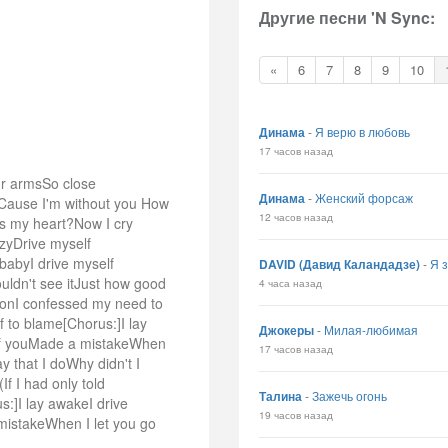
Другие песни 'N Sync:
«
6
7
8
9
10
Динама
-
Я верю в любовь
17 часов назад
ur armsSo close
Динама
-
Женский форсаж
nCause I'm without you How
12 часов назад
 my heart?Now I cry
azyDrive myself
babyI drive myself
DAVID (Давид Каландадзе)
-
Я 
ouldn't see itJust how good
4 часа назад
onI confessed my need to
lf to blame[Chorus:]I lay
Джокеры
-
Милая-любимая
 of youMade a mistakeWhen
17 часов назад
y that I doWhy didn't I
f I had only told
Талина
-
Зажечь огонь
:]I lay awakeI drive
19 часов назад
mistakeWhen I let you go