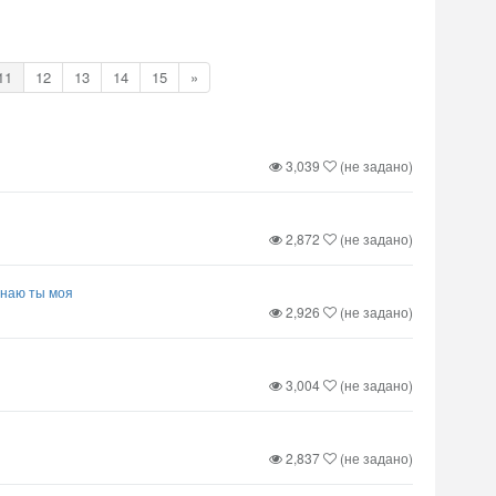
11
12
13
14
15
»
3,039
(не задано)
2,872
(не задано)
знаю ты моя
2,926
(не задано)
3,004
(не задано)
2,837
(не задано)