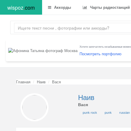
wispoz
.
com
Аккорды
Чарты радиостанций
Хотите запечатлеть незабываемые момент
Посмотреть портфолио
Главная
Наив
Вася
Наив
Вася
punk rock
punk
russian