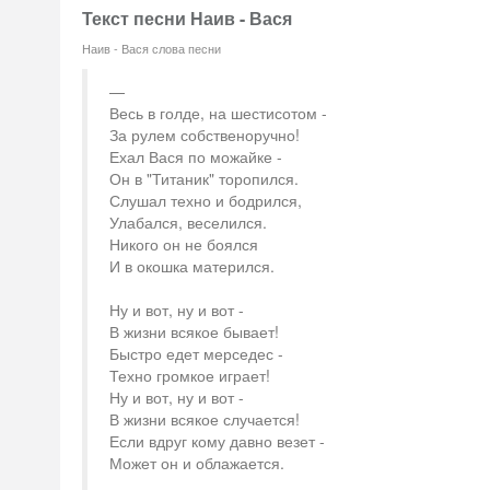
Текст песни Наив - Вася
Наив - Вася слова песни
Весь в голде, на шестисотом -
За рулем собственоручно!
Ехал Вася по можайке -
Он в "Титаник" торопился.
Слушал техно и бодрился,
Улабался, веселился.
Никого он не боялся
И в окошка матерился.
Ну и вот, ну и вот -
В жизни всякое бывает!
Быстро едет мерседес -
Техно громкое играет!
Ну и вот, ну и вот -
В жизни всякое случается!
Если вдруг кому давно везет -
Может он и облажается.