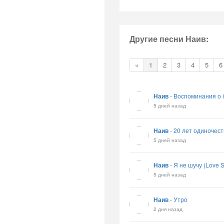
Другие песни Наив:
«
1
2
3
4
5
6
Наив
-
Воспоминания о 
5 дней назад
Наив
-
20 лет одиночест
5 дней назад
Наив
-
Я не шучу (Love 
5 дней назад
Наив
-
Утро
2 дня назад