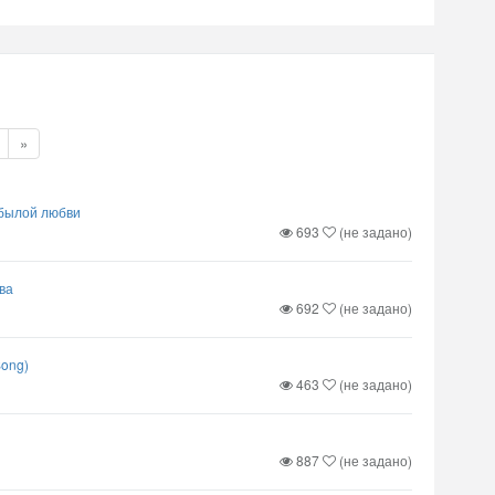
»
былой любви
693
(не задано)
ва
692
(не задано)
Song)
463
(не задано)
887
(не задано)