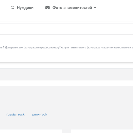
Нуждики
Фото знаменитостей
ы? Доверьте свои фотографии профессионалу! Услуги талантливого фотографа - гарантия качественных 
russian rock
punk-rock