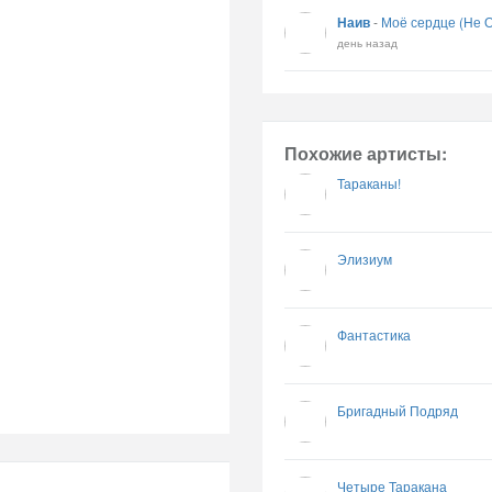
Наив
-
Моё сердце (Не 
день назад
Похожие артисты:
Тараканы!
Элизиум
Фантастика
Бригадный Подряд
Четыре Таракана