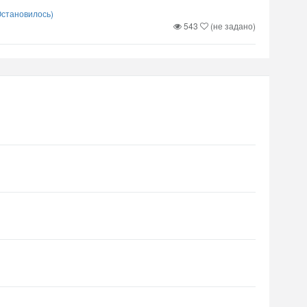
Остановилось)
543
(не задано)