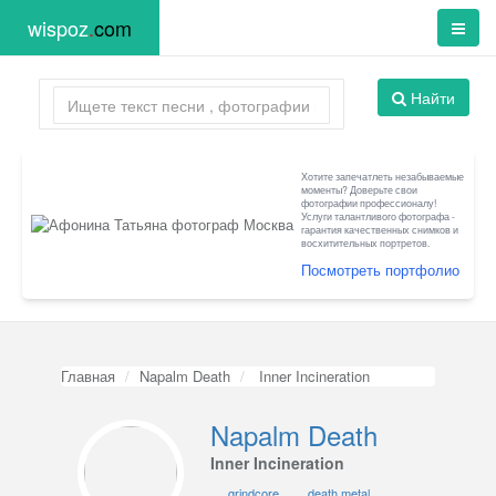
wispoz
.
com
Найти
Хотите запечатлеть незабываемые
моменты? Доверьте свои
фотографии профессионалу!
Услуги талантливого фотографа -
гарантия качественных снимков и
восхитительных портретов.
Посмотреть портфолио
Главная
Napalm Death
Inner Incineration
Napalm Death
Inner Incineration
grindcore
death metal