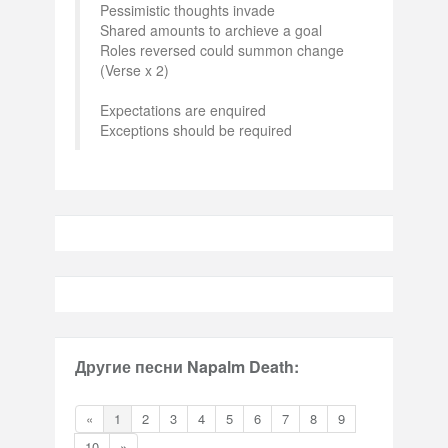
Pessimistic thoughts invade
Shared amounts to archieve a goal
Roles reversed could summon change
(Verse x 2)
Expectations are enquired
Exceptions should be required
Другие песни Napalm Death:
«
1
2
3
4
5
6
7
8
9
10
»