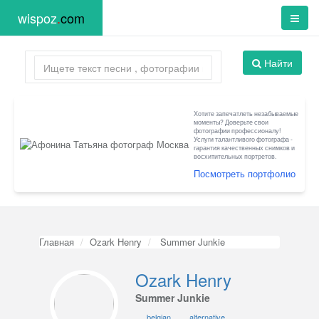
wispoz
.
com
Найти
Хотите запечатлеть незабываемые
моменты? Доверьте свои
фотографии профессионалу!
Услуги талантливого фотографа -
гарантия качественных снимков и
восхитительных портретов.
Посмотреть портфолио
Главная
Ozark Henry
Summer Junkie
Ozark Henry
Summer Junkie
belgian
alternative