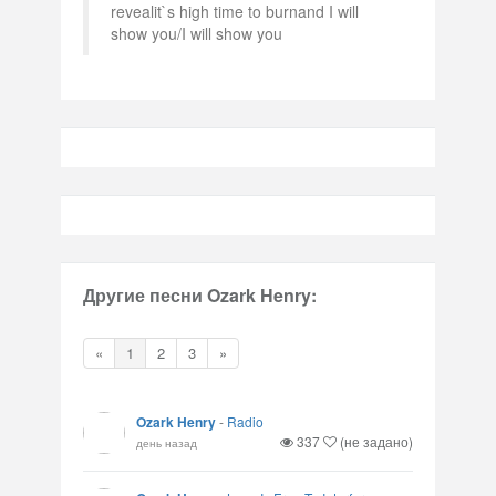
revealit`s high time to burnand I will
show you/I will show you
Другие песни Ozark Henry:
«
1
2
3
»
Ozark Henry
-
Radio
337
(не задано)
день назад