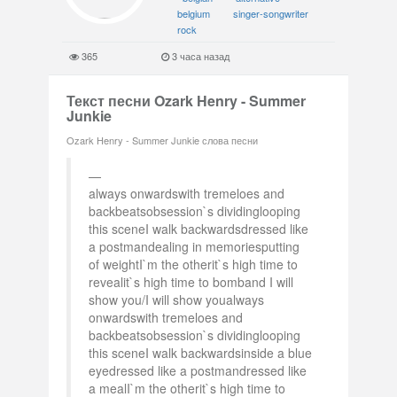
belgium
singer-songwriter
rock
365
3 часа назад
Текст песни Ozark Henry - Summer
Junkie
Ozark Henry - Summer Junkie слова песни
always onwardswith tremeloes and
backbeatsobsession`s dividinglooping
this sceneI walk backwardsdressed like
a postmandealing in memoriesputting
of weightI`m the otherit`s high time to
revealit`s high time to bomband I will
show you/I will show youalways
onwardswith tremeloes and
backbeatsobsession`s dividinglooping
this sceneI walk backwardsinside a blue
eyedressed like a postmandressed like
a mealI`m the otherit`s high time to