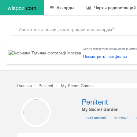
wispoz
.
com
Аккорды
Чарты радиостанций
Хотите запечатлеть незабываемые момент
Посмотреть портфолио
Главная
Penitent
My Secret Garden
Penitent
My Secret Garden
dark ambient
darkwave