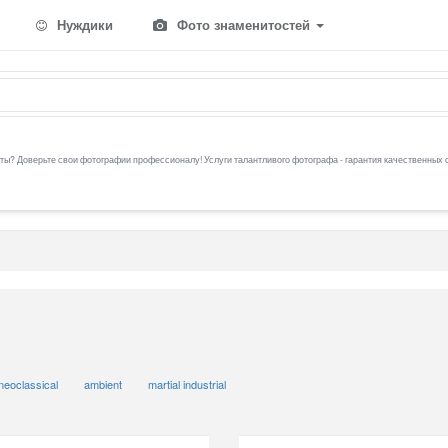
Нуждики
Фото знаменитостей
ы? Доверьте свои фотографии профессионалу! Услуги талантливого фотографа - гарантия качественных 
neoclassical
ambient
martial industrial