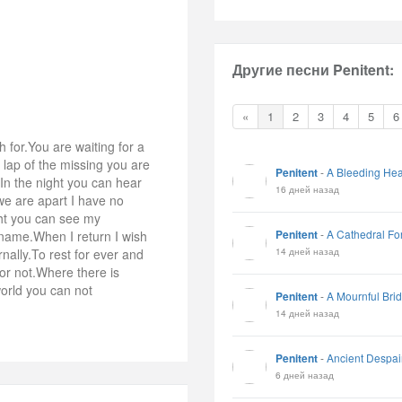
Другие песни Penitent:
«
1
2
3
4
5
6
 for.You are waiting for a
 lap of the missing you are
Penitent
-
A Bleeding Hea
"In the night you can hear
16 дней назад
e are apart I have no
ght you can see my
Penitent
-
A Cathedral Fo
name.When I return I wish
14 дней назад
rnally.To rest for ever and
or not.Where there is
world you can not
Penitent
-
A Mournful Brid
14 дней назад
Penitent
-
Ancient Despai
6 дней назад