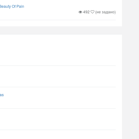
Beauty Of Pain
492
(не задано)
vas