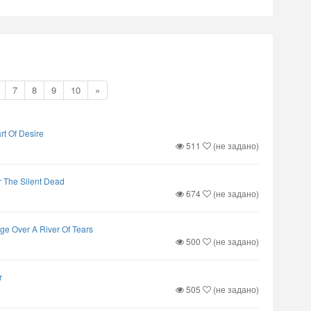
7
8
9
10
»
rt Of Desire
511
(не задано)
r The Silent Dead
674
(не задано)
ge Over A River Of Tears
500
(не задано)
r
505
(не задано)