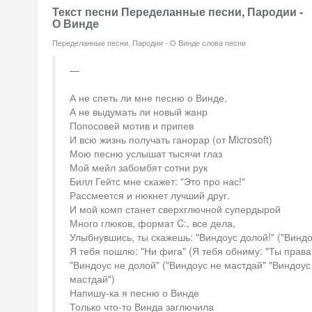
Текст песни Переделанные песни, Пародии -
О Винде
Переделанные песни, Пародии - О Винде слова песни
А не спеть ли мне песню о Винде,
А не выдумать ли новый жанр
Попосовей мотив и припев
И всю жизнь получать ганорар (от Microsoft)
Мою песню услышат тысячи глаз
Мой мейл забомбят сотни рук
Билл Гейтс мне скажет: "Это про нас!"
Рассмеется и нюкнет лучший друг.
И мой комп станет сверхглючной супердырой
Много глюков, формат C:, все дела,
Улыбнувшись, ты скажешь: "Виндоус долой!" ("Виндо
Я тебя пошлю: "Ни фига" (Я тебя обниму: "Ты права
"Виндоус не долой" ("Виндоус не мастдай" "Виндоус
мастдай")
Напишу-ка я песню о Винде
Только что-то Винда заглючила