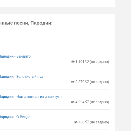
нные песни, Пародии:
Пародии
-
Бандито
1,101
(не задано)
Пародии
-
Золотистый пух
2,270
(не задано)
Пародии
-
Нас исключат из института
4,224
(не задано)
Пародии
-
О Винде
756
(не задано)