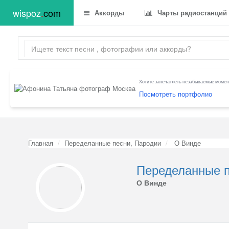
wispoz
.
com
Аккорды
Чарты радиостанций
Хотите запечатлеть незабываемые момент
Посмотреть портфолио
Главная
Переделанные песни, Пародии
О Винде
Переделанные п
О Винде