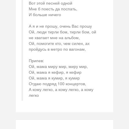
Вот этой песней одной
Мне б поесть да поспать,
И больше ничего
А я и не прошу, очень Вас прошу
Ой, люди тирли бом, тирли бом, ой
не хватает мне на альбом,
Ой, помогите кто, чем силен, ах
пройдусь в метро по вагонам,
Припев:
Ой, мама миру мир, миру мир,
Ой, мама я кефир, я кефир
Ой, мама я кумир, я кумир
Отдаю подряд 100 концертов,
А кому легко, а кому легко, а кому
легко