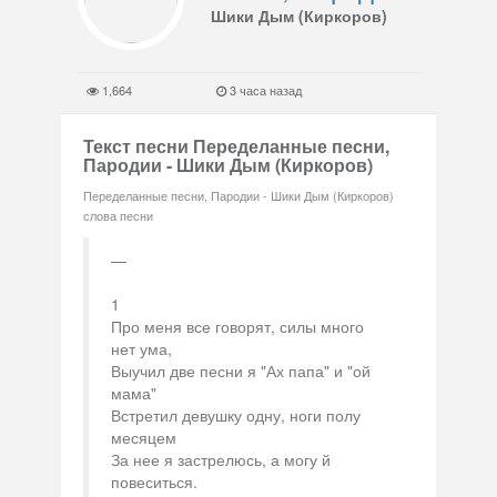
Шики Дым (Киркоров)
1,664
3 часа назад
Текст песни Переделанные песни,
Пародии - Шики Дым (Киркоров)
Переделанные песни, Пародии - Шики Дым (Киркоров)
слова песни
1
Про меня все говорят, силы много
нет ума,
Выучил две песни я "Ах папа" и "ой
мама"
Встретил девушку одну, ноги полу
месяцем
За нее я застрелюсь, а могу й
повеситься.