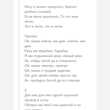
Могу я шланг прокусить, Кирпич
разбить головой,
Если меня разозлить, То это мне
легко,
Это я легко, это я легко
Припев:
Ой, мама сейчас как дам, сейчас, как
дам
Рука как барабан, барабан
Я как подъемный кран, емный кран
Ах, пойду тупой да в спецшколу.
Ой, мама чикитра, чикитра
Ой, мама я продам кадилак,
Ой, для своей любви просто так
Ах, пройдусь босой да по стеклам
2
Для нее для нее одной чугунный
провод я согну
Обовью им твой стан дорогой и на
шее затяну