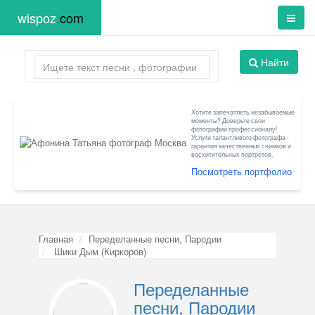
wispoz
.
com
Найти
Хотите запечатлеть незабываемые
моменты? Доверьте свои
фотографии профессионалу!
Услуги талантливого фотографа -
гарантия качественных снимков и
восхитительных портретов.
Посмотреть портфолио
Главная
Переделанные песни, Пародии
Шики Дым (Киркоров)
Переделанные
песни, Пародии