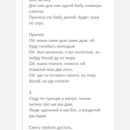
Для нее для нее одной бабу снежную
слеплю
Принесу эту бабу домой, будет лужа
по утру.
Припев:
Ой, мама шики дым шики дым, ой
буду погибать молодым
Ой, был женатым, стал холостым, ах
пойду босой да по миру
Ой, мама помоги, помоги, ой
пожалей мои две ноги,
Ой, где-то потерял сапоги, ах хожу
босой, ах где попало
3
Сяду по-турецки у метро, песню
затяну про ши как дам,
Люди одинокий я как Бог, и раздетый
как Адам
Смогу любого достать,