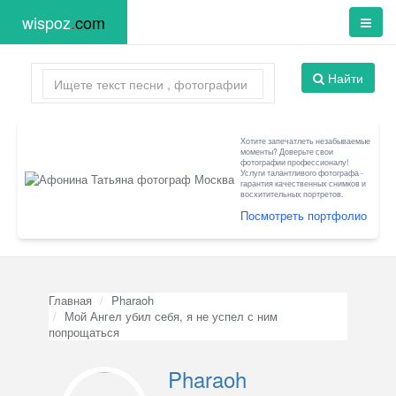
wispoz
.
com
Найти
Хотите запечатлеть незабываемые
моменты? Доверьте свои
фотографии профессионалу!
Услуги талантливого фотографа -
гарантия качественных снимков и
восхитительных портретов.
Посмотреть портфолио
Главная
Pharaoh
Мой Ангел убил себя, я не успел с ним
попрощаться
Pharaoh