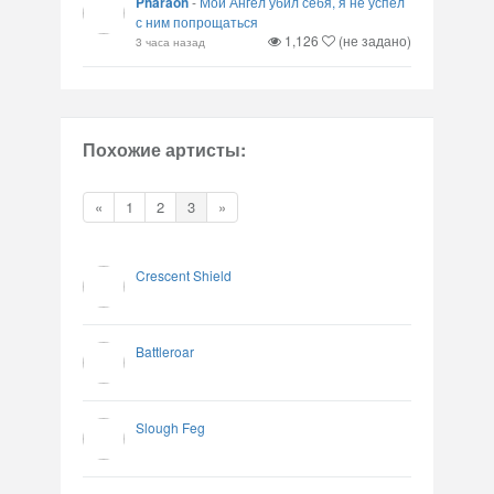
Pharaoh
-
Мой Ангел убил себя, я не успел
с ним попрощаться
1,126
(не задано)
3 часа назад
Похожие артисты:
«
1
2
3
»
Crescent Shield
Battleroar
Slough Feg