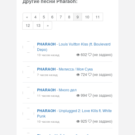
Другие песни Pharaoh:
«
4
5
6
7
8
9
10
11
12
13
»
PHARAOH
-
Louis Vuitton Kiss (ft. Boulevard
Depo)
602
(не задано)
13 часов назад
PHARAOH
-
Мелисса / Моя Сука
724
(не задано)
7 часов назад
PHARAOH
-
Много дел
994
(не задано)
11 часов назад
PHARAOH
-
Unplugged 2: Love Kills ft. White
Punk
925
(не задано)
10 часов назад