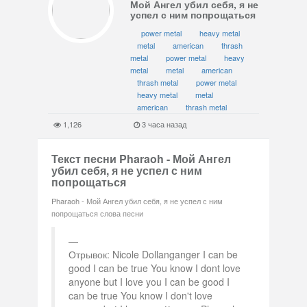
Мой Ангел убил себя, я не
успел с ним попрощаться
power metal
heavy metal
metal
american
thrash
metal
power metal
heavy
metal
metal
american
thrash metal
power metal
heavy metal
metal
american
thrash metal
1,126
3 часа назад
Текст песни Pharaoh - Мой Ангел
убил себя, я не успел с ним
попрощаться
Pharaoh - Мой Ангел убил себя, я не успел с ним
попрощаться слова песни
Отрывок: Nicole Dollanganger I can be
good I can be true You know I dont love
anyone but I love you I can be good I
can be true You know I don't love