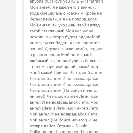
anyone but I love you Куплет: Pharaoh
Мой ангел, я нашел его в ванной,
вода смешалась с красным Кровь на
белых перьях, а я не попрощался
Мой ангел, ты уходишь, твой взгляд
такой стеклянный Мой час уж на
исходе, мы скоро будем рядом Мой
ангел, ты свободен, я сел напротив
ванной Держу осколки нимба, ладони
в рваных ранах Мой ангел, мой
любимый, ты не разбудишь больше
Теплом зари имбирной, зимой под
моей кожей Припев: Лети, мой ангел
Лети, мой ангел И не возвращайся
Лети, мой ангел И не возвращайся
Лети, мой ангел (Не бойся ничего,
ничего!) Лети, мой ангел Лети, мой
ангел И не возвращайся Лети, мой
ангел (Лети!) Лети, мой ангел Лети,
мой ангел И не возвращайся Лети,
мой ангел (Не бойся ничего!) И не
возвращайся Отрывок: Nicole
Dollanganger I can be good I can be