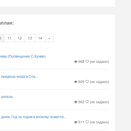
аплан:
0
11
12
13
14
»
зима (Посвящение С.Кучме)
668
(не задано)
 придешь когда в Спа...
605
(не задано)
 ангела
562
(не задано)
 днем. Год за годом в копилку ложится...
511
(не задано)