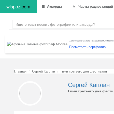
wispoz
.
com
Аккорды
Чарты радиостанций
Хотите запечатлеть незабываемые момент
Посмотреть портфолио
Главная
Сергей Каплан
Гимн третьего дня фестиваля
Сергей Каплан
Гимн третьего дня фест