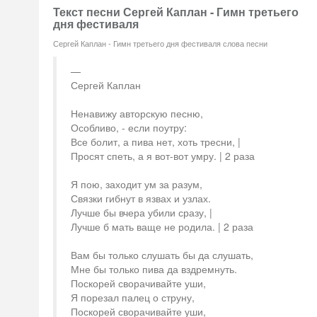
Текст песни Сергей Каплан - Гимн третьего
дня фестиваля
Сергей Каплан - Гимн третьего дня фестиваля слова песни
Сергей Каплан
Ненавижу авторскую песню,
Особливо, - если поутру:
Все болит, а пива нет, хоть тресни, |
Просят спеть, а я вот-вот умру. | 2 раза
Я пою, заходит ум за разум,
Связки гибнут в язвах и узлах.
Лучше бы вчера убили сразу, |
Лучше б мать ваще не родила. | 2 раза
Вам бы только слушать бы да слушать,
Мне бы только пива да вздремнуть.
Поскорей сворачивайте уши,
Я порезал палец о струну,
Поскорей сворачивайте уши,