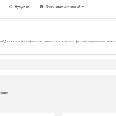
Нуждики
Фото знаменитостей
ы? Доверьте свои фотографии профессионалу! Услуги талантливого фотографа - гарантия качественных 
иваля