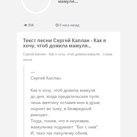
мамуля...
508
3 часа назад
Текст песни Сергей Каплан - Как я
хочу, чтоб дожила мамуля...
Сергей Каплан - Как я хочу, чтоб дожила мамуля... слова
песни
Сергей Каплан
Как я хочу, чтоб дожила мамуля
до дня, когда предательская пуля,
лишь вмятину оставив мне в душе,
нырнет во тьму, в безвредный
рикошет.
Тогда, поняв, что я неуязвим,
мамулечка подумает: "Бог с ним".
И, тихо так папулечку обняв,