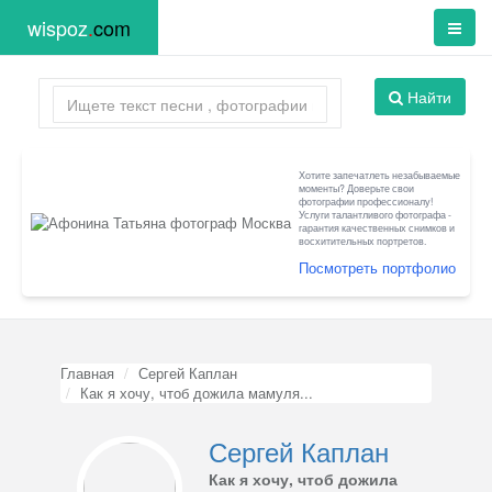
wispoz
.
com
Найти
Хотите запечатлеть незабываемые
моменты? Доверьте свои
фотографии профессионалу!
Услуги талантливого фотографа -
гарантия качественных снимков и
восхитительных портретов.
Посмотреть портфолио
Главная
Сергей Каплан
Как я хочу, чтоб дожила мамуля...
Сергей Каплан
Как я хочу, чтоб дожила