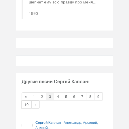
шепнет ему всю правду про меня...
1990
Другие песни Сергей Каплан:
«
1
2
3
4
5
6
7
8
9
10
»
Сергей Каплан
-
Александр, Арсений,
Андрей...