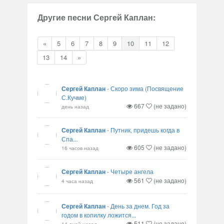
Другие песни Сергей Каплан:
«
5
6
7
8
9
10
11
12
13
14
»
Сергей Каплан
-
Скоро зима (Посвящение
С.Кучме)
667
(не задано)
день назад
Сергей Каплан
-
Путник, придешь когда в
Спа...
605
(не задано)
16 часов назад
Сергей Каплан
-
Четыре ангела
561
(не задано)
4 часа назад
Сергей Каплан
-
День за днем. Год за
годом в копилку ложится...
511
(не задано)
14 дней назад