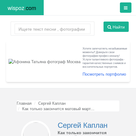
wispoz
.
com
Найти
Хотите запечатлеть незабываемые
моменты? Доверьте свои
фотографии профессионалу!
Услуги талантливого фотографа -
гарантия качественных снимков и
восхитительных портретов.
Посмотреть портфолио
Главная
Сергей Каплан
Как только закончится матовый март...
Сергей Каплан
Как только закончится