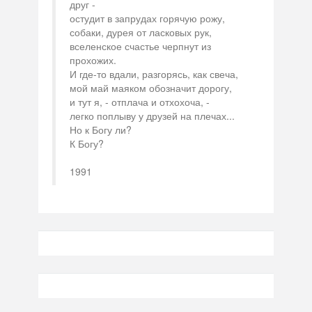
друг -
остудит в запрудах горячую рожу,
собаки, дурея от ласковых рук,
вселенское счастье черпнут из
прохожих.
И где-то вдали, разгорясь, как свеча,
мой май маяком обозначит дорогу,
и тут я, - отплача и отхохоча, -
легко поплыву у друзей на плечах...
Но к Богу ли?
К Богу?
1991