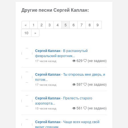
Другие песни Сергей Каплан:
«
1
2
3
4
5
6
7
8
9
10
»
Сергей Каплан
-
В распахнутый
февральский воротник...
629
(не задано)
17 часов назад
Сергей Каплан
-
Ты откроешь мне дверь, и
потом...
597
(не задано)
17 часов назад
Сергей Каплан
-
Прелесть старого
аэропорта...
561
(не задано)
13 часов назад
Сергей Каплан
-
Чаще всех народ свой
видит спящим...