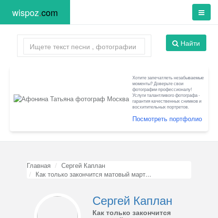
wispoz
.
com
Найти
Хотите запечатлеть незабываемые
моменты? Доверьте свои
фотографии профессионалу!
Услуги талантливого фотографа -
гарантия качественных снимков и
восхитительных портретов.
Посмотреть портфолио
Главная
Сергей Каплан
Как только закончится матовый март...
Сергей Каплан
Как только закончится