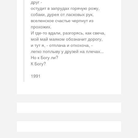
друг -
остудит в запрудах горячую рожу,
собаки, дурея от ласковых рук,
вселенское счастье черпнут из
прохожих.
И где-то вдали, разгорясь, как свеча,
мой май маяком обозначит дорогу,
и тут я, - отплача и отхохоча, -
легко поплыву у друзей на плечах...
Но к Богу ли?
К Богу?
1991