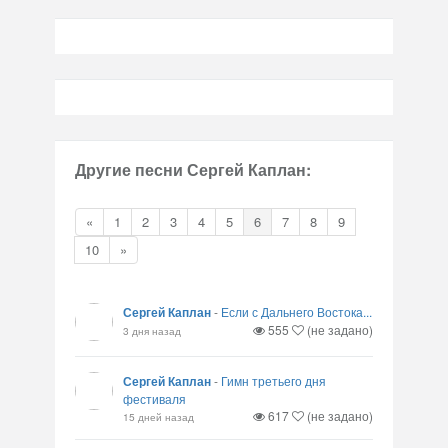
Другие песни Сергей Каплан:
«
1
2
3
4
5
6
7
8
9
10
»
Сергей Каплан
-
Если с Дальнего Востока...
555
(не задано)
3 дня назад
Сергей Каплан
-
Гимн третьего дня
фестиваля
617
(не задано)
15 дней назад