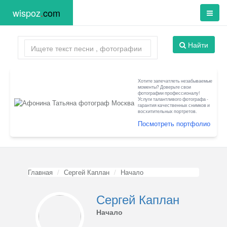
wispoz
.
com
Найти
Хотите запечатлеть незабываемые
моменты? Доверьте свои
фотографии профессионалу!
Услуги талантливого фотографа -
гарантия качественных снимков и
восхитительных портретов.
Посмотреть портфолио
Главная
Сергей Каплан
Начало
Сергей Каплан
Начало