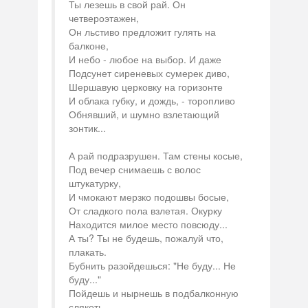
Ты лезешь в свой рай. Он
четвероэтажен,
Он льстиво предложит гулять на
балконе,
И небо - любое на выбор. И даже
Подсунет сиреневых сумерек диво,
Шершавую церковку на горизонте
И облака губку, и дождь, - торопливо
Обнявший, и шумно взлетающий
зонтик...
А рай подразрушен. Там стены косые,
Под вечер снимаешь с волос
штукатурку,
И чмокают мерзко подошвы босые,
От сладкого пола взлетая. Окурку
Находится милое место повсюду...
А ты? Ты не будешь, пожалуй что,
плакать.
Бубнить разойдешься: "Не буду... Не
буду..."
Пойдешь и нырнешь в подбалконную
слякоть.