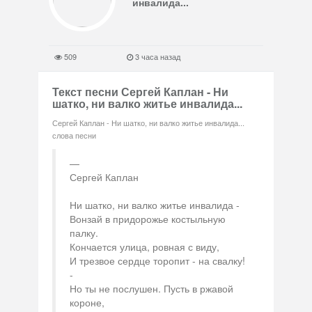
инвалида...
509
3 часа назад
Текст песни Сергей Каплан - Ни
шатко, ни валко житье инвалида...
Сергей Каплан - Ни шатко, ни валко житье инвалида...
слова песни
Сергей Каплан
Ни шатко, ни валко житье инвалида -
Вонзай в придорожье костыльную
палку.
Кончается улица, ровная с виду,
И трезвое сердце торопит - на свалку!
-
Но ты не послушен. Пусть в ржавой
короне,