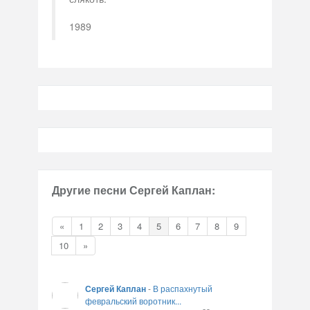
1989
Другие песни Сергей Каплан:
«
1
2
3
4
5
6
7
8
9
10
»
Сергей Каплан
-
В распахнутый
февральский воротник...