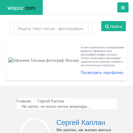
wispoz
.
com
Найти
Хотите запечатлеть незабываемые
моменты? Доверьте свои
фотографии профессионалу!
Услуги талантливого фотографа -
гарантия качественных снимков и
восхитительных портретов.
Посмотреть портфолио
Главная
Сергей Каплан
Ни шатко, ни валко житье инвалида...
Сергей Каплан
Ни шатко, ни валко житье