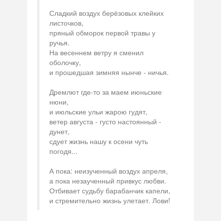
Сладкий воздух берёзовых клейких
листочков,
пряный обморок первой травы у
ручья.
На весеннем ветру я сменил
оболочку,
и прошедшая зимняя нынче - ничья.
Дремлют где-то за маем июньские
нюни,
и июльские ульи жарою гудят,
ветер августа - густо настоянный -
дунет,
сдует жизнь нашу к осени чуть
погодя...
А пока: неизученный воздух апреля,
а пока незаученный привкус любви.
Отбивает судьбу барабанчик капели,
и стремительно жизнь улетает. Лови!