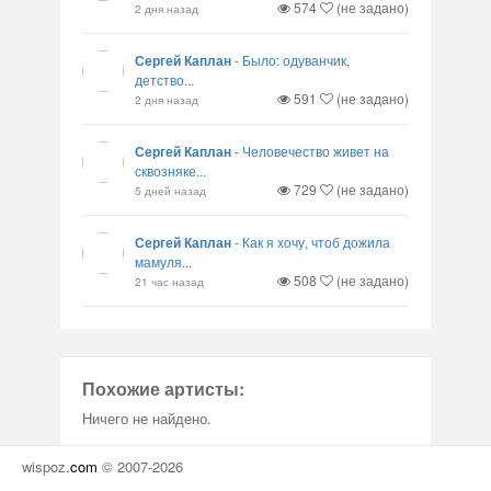
574
(не задано)
2 дня назад
Сергей Каплан
-
Было: одуванчик,
детство...
591
(не задано)
2 дня назад
Сергей Каплан
-
Человечество живет на
сквозняке...
729
(не задано)
5 дней назад
Сергей Каплан
-
Как я хочу, чтоб дожила
мамуля...
508
(не задано)
21 час назад
Похожие артисты:
Ничего не найдено.
wispoz
.
com
© 2007-2026