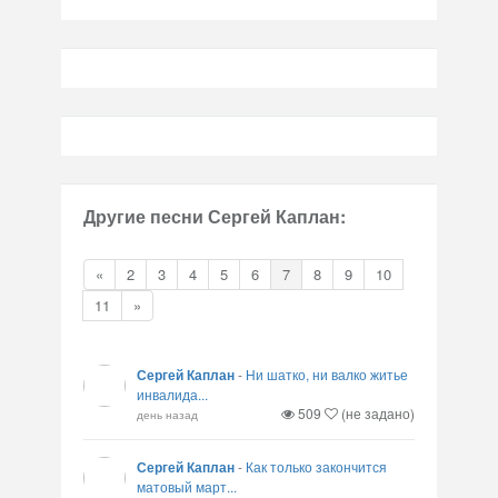
Другие песни Сергей Каплан:
«
2
3
4
5
6
7
8
9
10
11
»
Сергей Каплан
-
Ни шатко, ни валко житье
инвалида...
509
(не задано)
день назад
Сергей Каплан
-
Как только закончится
матовый март...