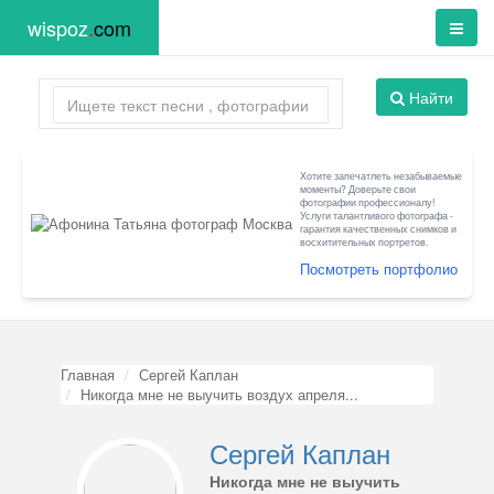
wispoz
.
com
Найти
Хотите запечатлеть незабываемые
моменты? Доверьте свои
фотографии профессионалу!
Услуги талантливого фотографа -
гарантия качественных снимков и
восхитительных портретов.
Посмотреть портфолио
Главная
Сергей Каплан
Никогда мне не выучить воздух апреля...
Сергей Каплан
Никогда мне не выучить